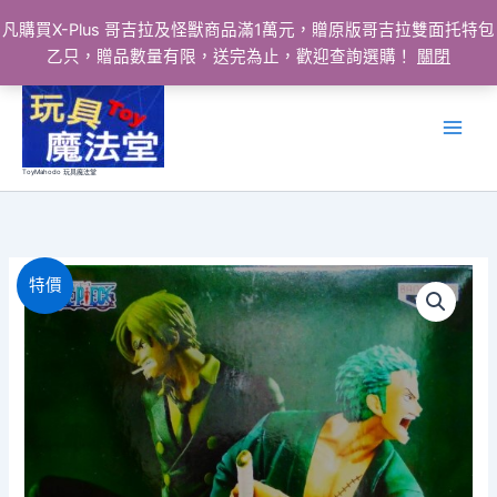
凡購買X-Plus 哥吉拉及怪獸商品滿1萬元，贈原版哥吉拉雙面托特包
乙只，贈品數量有限，送完為止，歡迎查詢選購！
關閉
跳
至
主
要
ToyMahodo 玩具魔法堂
內
容
特價