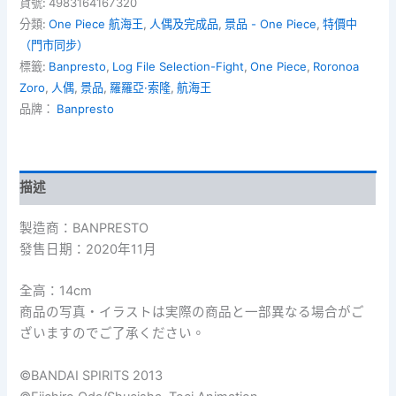
貨號:
4983164167320
Selection-
分類:
One Piece 航海王
,
人偶及完成品
,
景品 - One Piece
,
特價中
Fight
（門市同步）
vol.1
標籤:
Banpresto
,
Log File Selection-Fight
,
One Piece
,
Roronoa
-
Roronoa
Zoro
,
人偶
,
景品
,
羅羅亞·索隆
,
航海王
Zoro
品牌：
Banpresto
羅
羅
亞
·
描述
索
隆
數
製造商：BANPRESTO
量
發售日期：2020年11月
全高：14cm
商品の写真・イラストは実際の商品と一部異なる場合がご
ざいますのでご了承ください。
©BANDAI SPIRITS 2013