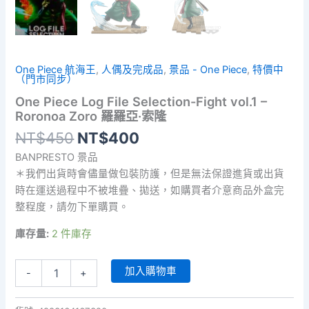
One Piece 航海王
,
人偶及完成品
,
景品 - One Piece
,
特價中
（門市同步）
One Piece Log File Selection-Fight vol.1 –
Roronoa Zoro 羅羅亞·索隆
原
目
NT$
450
NT$
400
始
前
BANPRESTO 景品
價
價
＊我們出貨時會儘量做包裝防護，但是無法保證進貨或出貨
格：
格：
時在運送過程中不被堆疊、拋送，如購買者介意商品外盒完
NT$450。
NT$400。
整程度，請勿下單購買。
庫存量:
2 件庫存
One
加入購物車
-
+
Piece
Log
File