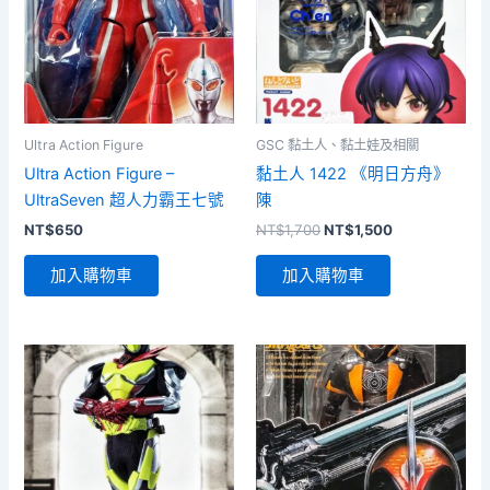
Ultra Action Figure
GSC 黏土人、黏土娃及相關
Ultra Action Figure –
黏土人 1422 《明日方舟》
UltraSeven 超人力霸王七號
陳
原
目
NT$
650
NT$
1,700
NT$
1,500
始
前
價
價
加入購物車
加入購物車
格：
格：
NT$1,700。
NT$1,500。