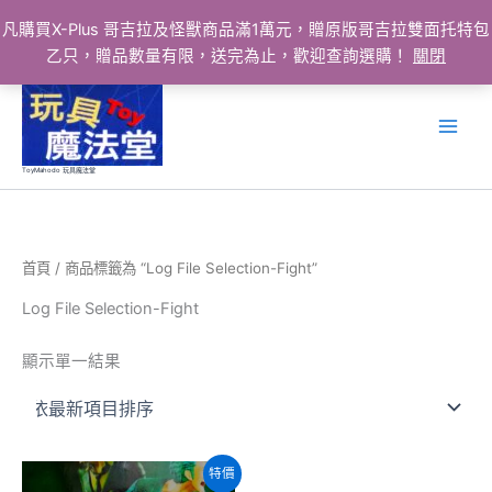
凡購買X-Plus 哥吉拉及怪獸商品滿1萬元，贈原版哥吉拉雙面托特包
乙只，贈品數量有限，送完為止，歡迎查詢選購！
關閉
跳
至
主
要
ToyMahodo 玩具魔法堂
內
容
首頁
/ 商品標籤為 “Log File Selection-Fight”
Log File Selection-Fight
顯示單一結果
特價