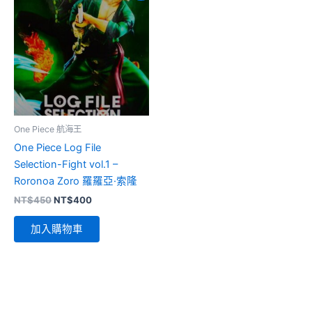
One Piece 航海王
One Piece Log File
Selection-Fight vol.1 –
Roronoa Zoro 羅羅亞·索隆
原
目
NT$
450
NT$
400
始
前
價
價
加入購物車
格：
格：
NT$450。
NT$400。