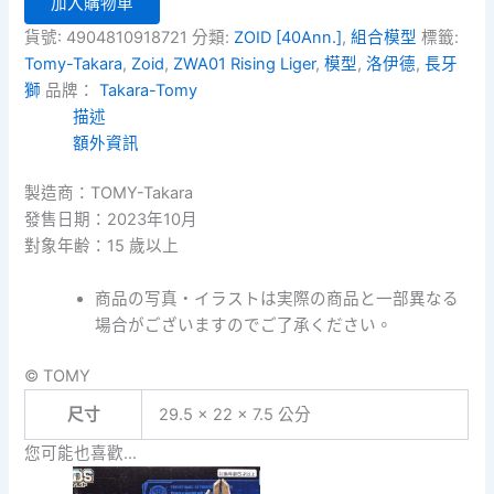
加入購物車
40th
長
貨號:
4904810918721
分類:
ZOID [40Ann.]
,
組合模型
標籤:
牙
Tomy-Takara
,
Zoid
,
ZWA01 Rising Liger
,
模型
,
洛伊德
,
長牙
獅
獅
品牌：
Takara-Tomy
40
週
描述
年
額外資訊
限
定
製造商：TOMY-Takara
版
發售日期：2023年10月
數
對象年齢：15 歲以上
量
商品の写真・イラストは実際の商品と一部異なる
場合がございますのでご了承ください。
© TOMY
尺寸
29.5 × 22 × 7.5 公分
您可能也喜歡…