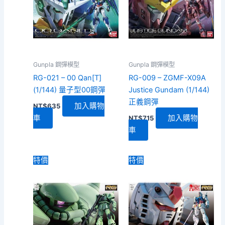
Gunpla 鋼彈模型
Gunpla 鋼彈模型
RG-021 – 00 Qan[T]
RG-009 – ZGMF-X09A
(1/144) 量子型00鋼彈
Justice Gundam (1/144)
正義鋼彈
加入購物
NT$
635
車
加入購物
NT$
715
車
特價
特價