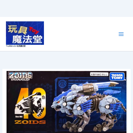
跳
至
主
要
ToyMahodo 玩具魔法堂
內
容