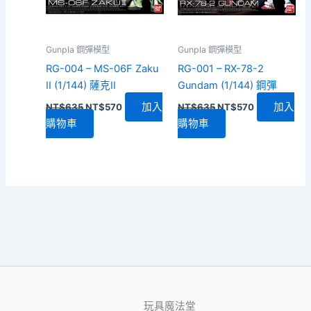
Gunpla 鋼彈模型
Gunpla 鋼彈模型
RG-004 – MS-06F Zaku
RG-001 – RX-78-2
II (1/144) 薩克II
Gundam (1/144) 鋼彈
原
目
原
目
加入
加入
NT$
635
NT$
570
NT$
635
NT$
570
始
前
始
前
購物車
購物車
價
價
價
價
格：
格：
格：
格：
NT$635。
NT$570。
NT$635。
NT$570。
玩具魔法堂