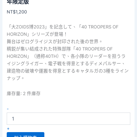
年限定版
NT$
1,200
「大ZOIDS博2023」を記念して、「40 TROOPERS OF
HORIZON」シリーズが登場！
舞台はゼログライジスが封印された後の世界。
精鋭が集い結成された特殊部隊「40 TROOPERS OF
HORIZON」（通称40TH）で、各小隊のリーダーを担うラ
イジングライガー、電子戦を得意とするディメパルサー、
建造物の破壊や運搬を得意とするキャタルガの3種をライン
ナップ。
庫存量:
2 件庫存
ZOIDS
-
-
ZWA01
Rising
+
Liger