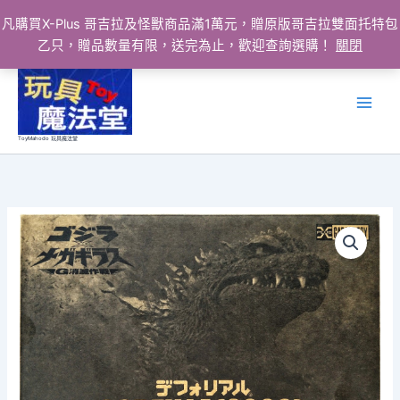
凡購買X-Plus 哥吉拉及怪獸商品滿1萬元，贈原版哥吉拉雙面托特包
乙只，贈品數量有限，送完為止，歡迎查詢選購！
關閉
跳
至
主
要
ToyMahodo 玩具魔法堂
內
容