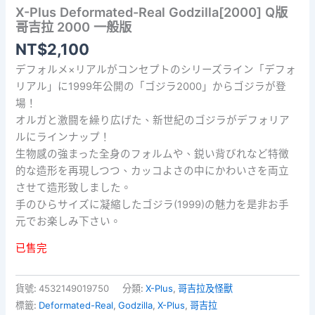
X-Plus Deformated-Real Godzilla[2000] Q版
哥吉拉 2000 一般版
NT$
2,100
デフォルメ×リアルがコンセプトのシリーズライン「デフォ
リアル」に1999年公開の「ゴジラ2000」からゴジラが登
場！
オルガと激闘を繰り広げた、新世紀のゴジラがデフォリア
ルにラインナップ！
生物感の強まった全身のフォルムや、鋭い背びれなど特徴
的な造形を再現しつつ、カッコよさの中にかわいさを両立
させて造形致しました。
手のひらサイズに凝縮したゴジラ(1999)の魅力を是非お手
元でお楽しみ下さい。
已售完
貨號:
4532149019750
分類:
X-Plus
,
哥吉拉及怪獸
標籤:
Deformated-Real
,
Godzilla
,
X-Plus
,
哥吉拉