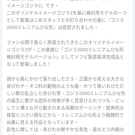
イメージゴジラ2』です。
このオリジナルイメージゴジラ2を基に検討用モデルの一つ
として監督はじめスタッフとの打ち合わせの後に『ゴジラ
2000ミレニアムひな形』は造型されました。
ファンの間で長らく熱望されてきたこのオリジナルイメー
ジゴジラ2が、この度遂に「ゴジラ2000ミレニアムひな形
検討用モデルバージョン」としてソフビ製塗装済完成品と
なって登場しました！
頭から肩にかけて張り出したエラ、正面から見える大きな
背びれや、ネコ科の動物のような歯、かつて無いおびただ
しい数の乱立した背びれ等、ゴジラ2000ミレニアムひな形
の誕生に繋がる造形の特徴が多く見受けられつつも、どっ
しりと構えながら動きのある両腕のポージング、鋭角的な
体型と小さい頭などから、ミレニアムひな形より戦闘的で
凶暴に見える作品となっています。
彩色に関しては、背びれの鮮やかな青色、首のエラ内側の