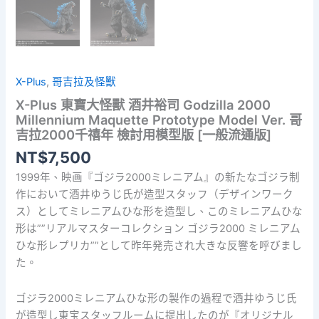
X-Plus
,
哥吉拉及怪獸
X-Plus 東寶大怪獸 酒井裕司 Godzilla 2000
Millennium Maquette Prototype Model Ver. 哥
吉拉2000千禧年 檢討用模型版 [一般流通版]
NT$
7,500
1999年、映画『ゴジラ2000ミレニアム』の新たなゴジラ制
作において酒井ゆうじ氏が造型スタッフ（デザインワーク
ス）としてミレニアムひな形を造型し、このミレニアムひな
形は””リアルマスターコレクション ゴジラ2000 ミレニアム
ひな形レプリカ””として昨年発売され大きな反響を呼びまし
た。
ゴジラ2000ミレニアムひな形の製作の過程で酒井ゆうじ氏
が造型し東宝スタッフルームに提出したのが『オリジナル