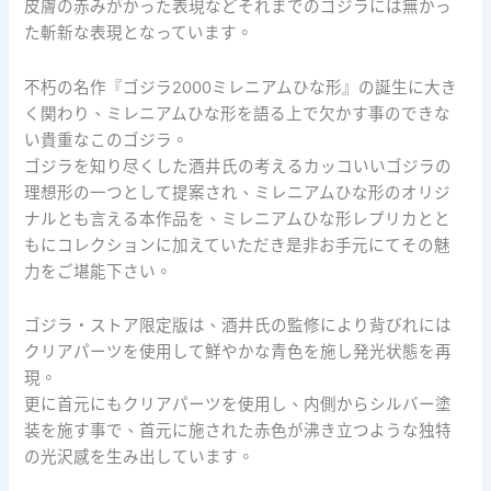
皮膚の赤みがかった表現などそれまでのゴジラには無かっ
た斬新な表現となっています。
不朽の名作『ゴジラ2000ミレニアムひな形』の誕生に大き
く関わり、ミレニアムひな形を語る上で欠かす事のできな
い貴重なこのゴジラ。
ゴジラを知り尽くした酒井氏の考えるカッコいいゴジラの
理想形の一つとして提案され、ミレニアムひな形のオリジ
ナルとも言える本作品を、ミレニアムひな形レプリカとと
もにコレクションに加えていただき是非お手元にてその魅
力をご堪能下さい。
ゴジラ・ストア限定版は、酒井氏の監修により背びれには
クリアパーツを使用して鮮やかな青色を施し発光状態を再
現。
更に首元にもクリアパーツを使用し、内側からシルバー塗
装を施す事で、首元に施された赤色が沸き立つような独特
の光沢感を生み出しています。