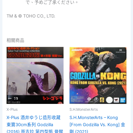
で、予めご了承ください。
[一
般
TM & © TOHO CO., LTD.
流
通
版]
數
相關商品
量
X-Plus
S.H.MonsterArts
X-Plus 酒井ゆうじ造形收藏
S.H.MonsterArts – Kong
東寶30cm系列 Godzilla
[From Godzilla Vs. Kong] 金
(2016) 哥吉拉 第四型態 覺醒
剛 (2021)