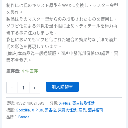
制作には氏のキャスト原型をWAXに変換し、マスター金型
を製作。
製品はそのマスター型からのみ成形されたものを使用し、
ソフビ化による消耗を最小限に止め、ディテールを極力再
現する事に注力しました。
彩色においてもソフビ化された場合の効果的な手法で酒井
氏の彩色を再現しています。
[備註]本商品為一般通販版，圖片中發光部份係CG處理，實
體不會發光。
庫存量:
4 件庫存
X-
加入購物車
-
+
Plus
東
寶
貨號:
4532149021593
分類:
X-Plus
,
哥吉拉及怪獸
大
標籤:
Godzilla
,
X-Plus
,
哥吉拉
,
東寶大怪獸
,
玩具
,
酒井裕司
怪
品牌：
Bandai
獸
酒