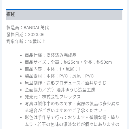
井
裕
司
描述
Godzilla
2000
製造商：BANDAI 萬代
Millennium
發售日期：2023.06
Maquette
對象年齢：15歲以上
Prototype
Model
Ver.
商品仕様：塗装済み完成品
哥
商品サイズ：全高：約25cm，全長：約50cm
吉
商品内容：本体：1，尻尾：1
拉
製品素材：本体：PVC；尻尾：PVC
2000
原型制作・造形プロデュース／酒井ゆうじ
千
禧
企画協力／(有）酒井ゆうじ造型工房
年
発売元：株式会社プレックス
檢
写真は製作中のものです。実際の製品は多少異な
討
る場合がございますのでご了承ください。
用
彩色は手作業で行っております。微細な傷、塗り
模
型
ムラ、若干の色味の濃淡などが個々にありますの
版