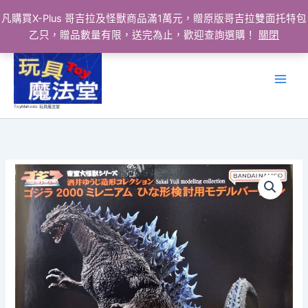
凡購買X-Plus 哥吉拉及怪獸商品滿1萬元，贈原版哥吉拉雙面托特包
乙只，贈品數量有限，送完為止，歡迎查詢選購！
關閉
跳
至
主
要
ToyMahodo 玩具魔法堂
內
容