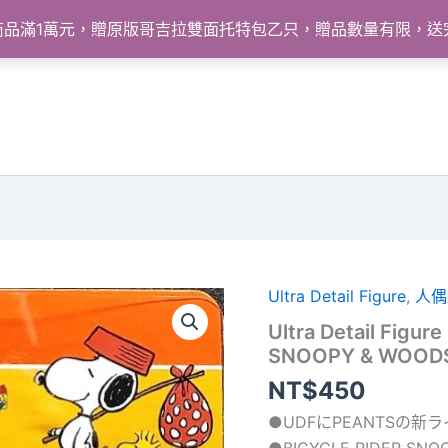
怪獸商品滿1萬元，贈原版哥吉拉雙面托特包乙只，贈品數量有限，
Ultra Detail Figure
,
人偶
Ultra Detail Figur
SNOOPY & WO
NT$
450
●UDFにPEANTSの
●BICYCLE RIDER SNO