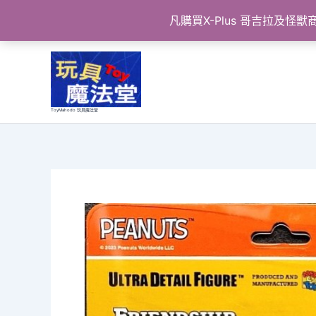
凡購買X-Plus 哥吉拉及
跳
至
主
要
ToyMahodo 玩具魔法堂
內
容