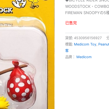
WOODSTOCK、COWBOY
FIREMAN SNOOPYの
已售完
貨號:
4530956156927
標籤:
Medicom Toy
,
Peanu
客
品牌：
Medicom