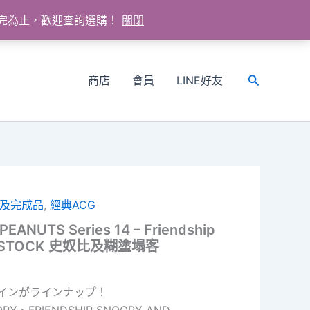
送完為止，歡迎查詢選購！
關閉
商店
會員
LINE好友
搜
尋
及完成品
,
經典ACG
e PEANUTS Series 14 – Friendship
ODSTOCK 史奴比及糊塗塌客
新ラインがラインナップ！
OPY、FRIENDSHIP SNOOPY AND