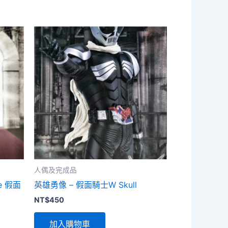
人偶及完成品
e 假面
英雄勇像 – 假面騎士W Skull
NT$
450
加入購物車