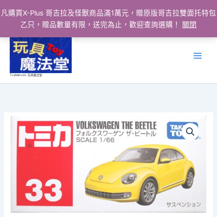
凡購買X-Plus 哥吉拉及怪獸商品滿1萬元，贈原版哥吉拉雙面托特包
乙只，贈品數量有限，送完為止，歡迎查詢選購！
關閉
跳
至
主
要
ToyMahodo 玩具魔法堂
內
容