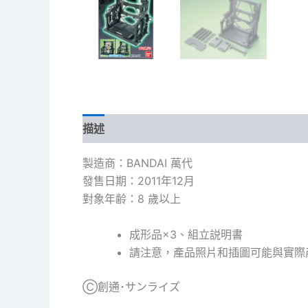
描述
製造商：BANDAI 萬代
發售日期：2011年12月
對象年齢：8 歲以上
成形品×3、組立説明書
請注意，產品照片和插圖可能與實際
Ⓒ創通･サンライズ