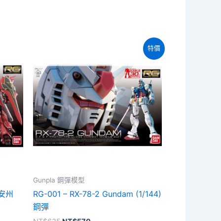
特價
Gunpla 鋼彈模型
 新安州
RG-001 – RX-78-2 Gundam (1/144)
鋼彈
原
目