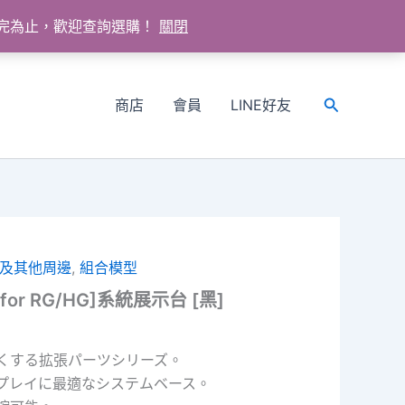
送完為止，歡迎查詢選購！
關閉
商店
會員
LINE好友
搜
尋
及其他周邊
,
組合模型
 [for RG/HG]系統展示台 [黑]
くする拡張パーツシリーズ。
プレイに最適なシステムベース。