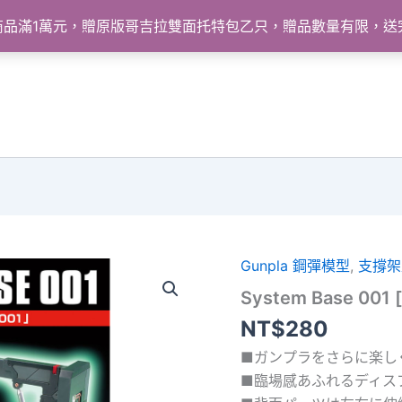
怪獸商品滿1萬元，贈原版哥吉拉雙面托特包乙只，贈品數量有限，
Gunpla 鋼彈模型
,
支撐架
System Base 001
NT$
280
■ガンプラをさらに楽し
■臨場感あふれるディス