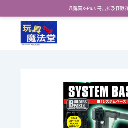
凡購買X-Plus 哥吉拉及
跳
至
主
要
ToyMahodo 玩具魔法堂
內
容