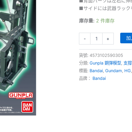
■背面パーツは左右に伸
■サイドには武器ラック
庫存量:
2 件庫存
System
加
-
+
Base
001
[for
貨號:
4573102590305
RG/HG]
分類:
Gunpla 鋼彈模型
,
支撐
系
統
標籤:
Bandai
,
Gundam
,
HG
展
品牌：
Bandai
示
台
[黑]
數
量