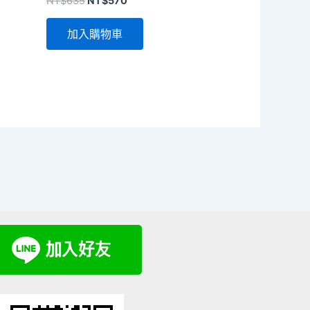
NT$
635
NT$
570
始
前
價
價
加入購物車
格：
格：
NT$635。
NT$570。