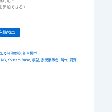
縮可能。
を追加できる。
入購物車
架及其他周邊
,
組合模型
,
RG
,
System Base
,
模型
,
系統展示台
,
萬代
,
鋼彈