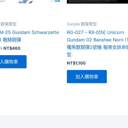
la 鋼彈模型
Gunpla 鋼彈模型
-25 Gundam Schwarzette
RG-027 – RX-0[N] Unicorn
44) 戰騎鋼彈
Gundam 02 Banshee Norn (1
獨角獸鋼彈2號機 報喪女妖命
原
目
5
NT$
460
始
前
型
價
價
入購物車
NT$
1,100
格：
格：
NT$485。
NT$460。
加入購物車