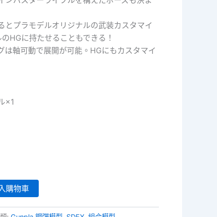
るとプラモデルオリジナルの武装カスタマイ
ールのHGに持たせることもできる！
グは軸可動で展開が可能。HGにもカスタマイ
×1
入購物車
類:
Gunpla 鋼彈模型
,
SDEX
,
組合模型