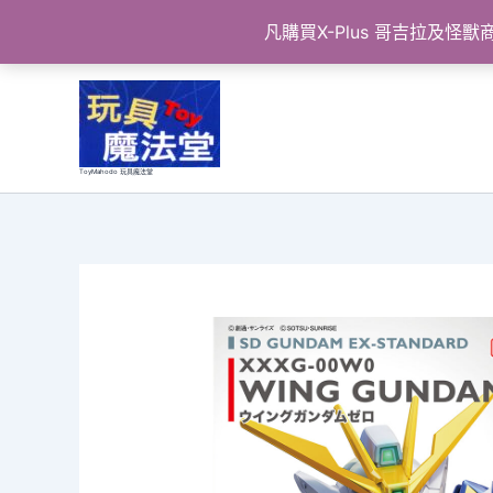
凡購買X-Plus 哥吉拉及
跳
至
主
要
ToyMahodo 玩具魔法堂
內
容