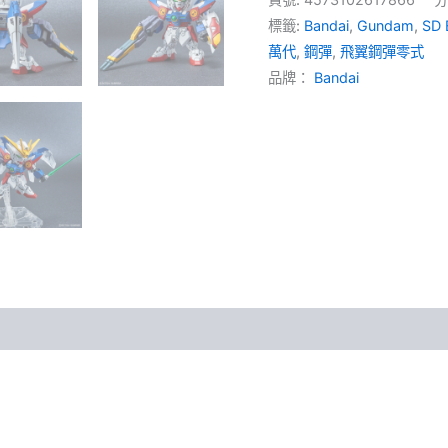
Wing
標籤:
Bandai
,
Gundam
,
SD 
Gundam
Zero
萬代
,
鋼彈
,
飛翼鋼彈零式
飛
品牌：
Bandai
翼
鋼
彈
零
式
數
量