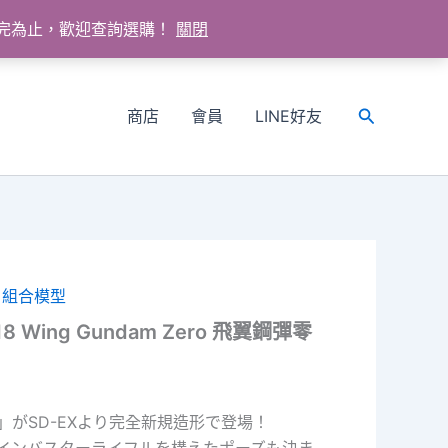
送完為止，歡迎查詢選購！
關閉
商店
會員
LINE好友
搜
尋
,
組合模型
 018 Wing Gundam Zero 飛翼鋼彈零
がSD-EXより完全新規造形で登場！
インバスターライフルを構えたポーズも決ま