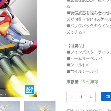
る。
■装備武器を組み合わせ
ズが可能。1/144スケ
■バックパックのウイン
ズできる。
【付属品】
■ツインバスターライフル
■ビームサーベル×1
■シールド×1
■ホイルシール×1
庫存量:
18 件庫存
SD
加
-
+
EX-
Standard
018
貨號:
4573102617866
分