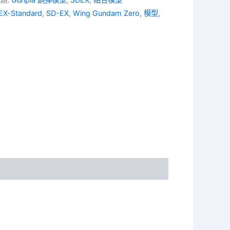
EX-Standard
,
SD-EX
,
Wing Gundam Zero
,
模型
,