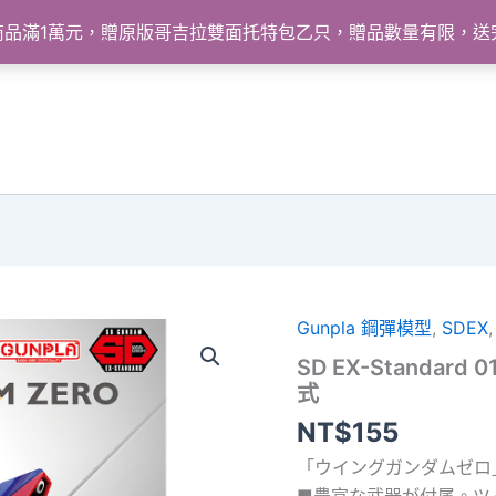
怪獸商品滿1萬元，贈原版哥吉拉雙面托特包乙只，贈品數量有限，
Gunpla 鋼彈模型
,
SDEX
SD EX-Standard
式
NT$
155
「ウイングガンダムゼロ」
■豊富な武器が付属。ツ