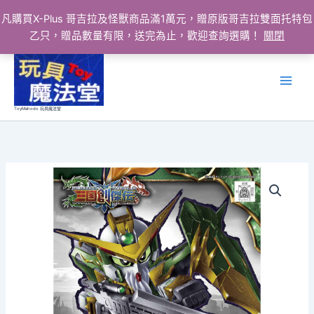
凡購買X-Plus 哥吉拉及怪獸商品滿1萬元，贈原版哥吉拉雙面托特包
乙只，贈品數量有限，送完為止，歡迎查詢選購！
關閉
跳
至
主
要
ToyMahodo 玩具魔法堂
內
容