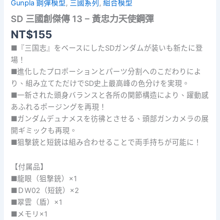
Gunpla 鋼彈模型
,
三國系列
,
組合模型
SD 三國創傑傳 13 – 黃忠力天使鋼彈
NT$
155
■『三国志』をベースにしたSDガンダムが装いも新たに登
場！
■進化したプロポーションとパーツ分割へのこだわりによ
り、組み立てただけでSD史上最高峰の色分けを実現。
■一新された頭身バランスと各所の関節構造により、躍動感
あふれるポージングを再現！
■ガンダムデュナメスを彷彿とさせる、頭部ガンカメラの展
開ギミックも再現。
■狙撃銃と短銃は組み合わせることで両手持ちが可能に！
【付属品】
■龍眼（狙撃銃）×1
■ＤW02（短銃）×2
■翠雲（盾）×1
■メモリ×1