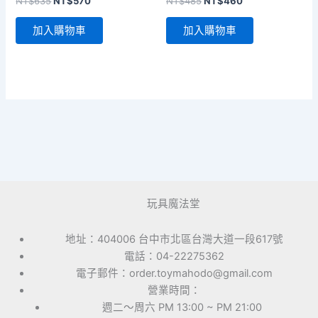
原
目
原
目
NT$
635
NT$
570
NT$
485
NT$
460
始
前
始
前
價
價
價
價
加入購物車
加入購物車
格：
格：
格：
格：
NT$635。
NT$570。
NT$485。
NT$460。
玩具魔法堂
地址：404006 台中市北區台灣大道一段617號
電話：04-22275362
電子郵件：order.toymahodo@gmail.com
營業時間：
週二～周六 PM 13:00 ~ PM 21:00