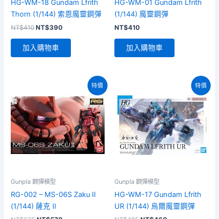
HG-WM-18 Gundam Lfrith
HG-WM-01 Gundam Lfrith
Thorn (1/144) 索恩魔靈鋼彈
(1/144) 魔靈鋼彈
原
目
NT$
410
NT$
390
NT$
410
始
前
價
價
加入購物車
加入購物車
格：
格：
NT$410。
NT$390。
特價
特價
Gunpla 鋼彈模型
Gunpla 鋼彈模型
RG-002 – MS-06S Zaku II
HG-WM-17 Gundam Lfrith
(1/144) 薩克 II
UR (1/144) 烏爾魔靈鋼彈