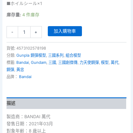
■ホイルシール×1
庫存量:
4 件庫存
SD
加入購物車
-
+
三
國
創
貨號:
4573102578198
傑
分類:
Gunpla 鋼彈模型
,
三國系列
,
組合模型
傳
標籤:
Bandai
,
Gundam
,
三國
,
三國創傑傳
,
力天使鋼彈
,
模型
,
萬代
,
13
鋼彈
,
黃忠
-
黃
品牌：
Bandai
忠
力
天
使
描述
鋼
彈
製造商：BANDAI 萬代
數
量
發售日期：2021年03月
對象年齢：8 歲以上