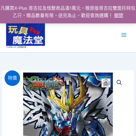
凡購買X-Plus 哥吉拉及怪獸商品滿1萬元，贈原版哥吉拉雙面托特包
乙只，贈品數量有限，送完為止，歡迎查詢選購！
關閉
跳
至
主
要
ToyMahodo 玩具魔法堂
內
容
特價