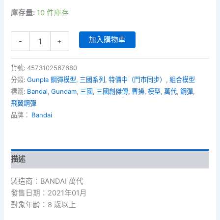
庫存量:
10 件庫存
SD
加入購物車
-
+
三
國
創
貨號:
4573102567680
傑
分類:
Gunpla 鋼彈模型
,
三國系列
,
特價中（門市同步）
,
組合模型
傳
標籤:
Bandai
,
Gundam
,
三國
,
三國創傑傳
,
曹操
,
模型
,
萬代
,
鋼彈
,
04
飛翼鋼彈
-
曹
品牌：
Bandai
操
飛
翼
鋼
描述
彈
數
製造商：BANDAI 萬代
量
發售日期：2021年01月
對象年齢：8 歲以上