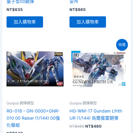
量子型00鋼彈
安州
NT$
635
NT$
965
加入購物車
加入購物車
特價
Gunpla 鋼彈模型
Gunpla 鋼彈模型
RG-018 – GN-0000+GNR-
HG-WM-17 Gundam Lfrith
010 00 Raiser (1/144) 00強
UR (1/144) 烏爾魔靈鋼彈
化模組
原
目
NT$
485
NT$
460
始
前