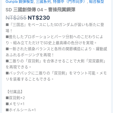
Gunpla 鋼彈模型
,
三國系列
,
特價中（門市同步）
,
組合模型
SD 三國創傑傳 04 – 曹操飛翼鋼彈
原
目
NT$
255
NT$
230
始
前
■『三国志』をベースにしたSDガンダムが装いも新たに登
價
價
場！
格：
格：
■進化したプロポーションとパーツ分割へのこだわりによ
NT$255。
NT$230。
り、組み立てただけでSD史上最高峰の色分けを実現。
■一新された頭身バランスと各所の関節構造により、躍動感
あふれるポージングを再現！
■二振りの「双羽剣」を合体させることで大剣「双双覇剣」
を再現できる。
■バックパックに二振りの「双羽剣」をマウント可能。メモ
リを装着することもできる。
【付属品】
■双羽剣×2
■メモリ×1
■ホイルシール×1