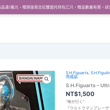
怪獸商品滿1萬元，贈原版哥吉拉雙面托特包乙只，贈品數量有限，
S.H.Figuarts
,
S.H.FiguAr
完成品
S.H.Figuarts – 
NT$
1,500
“俺が行く”
「ウルトラマンブレーザー」が