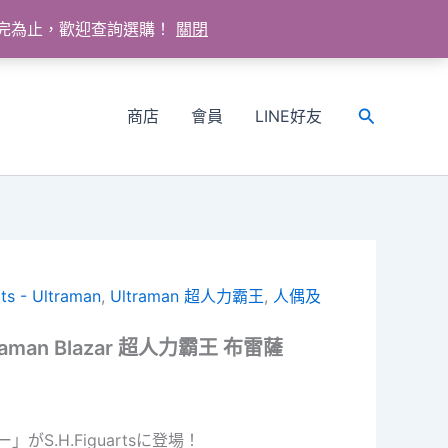
送完為止，歡迎查詢選購！
關閉
商店
會員
LINE好友
搜
尋
ts - Ultraman
,
Ultraman 超人力霸王
,
人偶及
Ultraman Blazar 超人力霸王 布雷薩
S.H.Figuartsに登場！