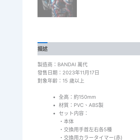
描述
額外資訊
製造商：BANDAI 萬代
發售日期：2023年11月17日
對象年齢：15 歲以上
全高：約150mm
材質：PVC、ABS製
セット内容：
・本体
・交換用手首左右各5種
・交換用カラータイマー(赤)