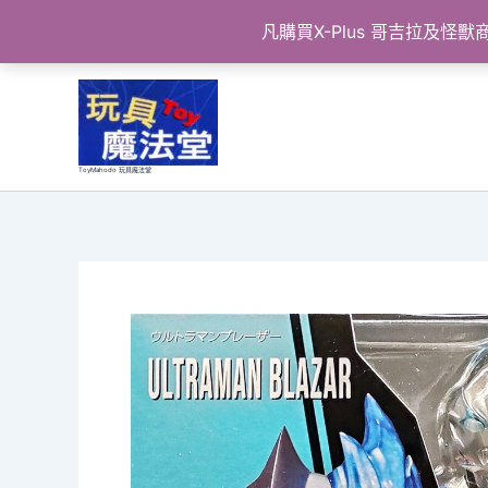
凡購買X-Plus 哥吉拉及
跳
至
主
要
ToyMahodo 玩具魔法堂
內
容