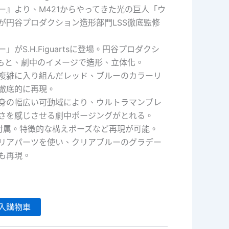
ー』より、M421からやってきた光の巨人「ウ
が円谷プロダクション造形部門LSS徹底監修
がS.H.Figuartsに登場。円谷プロダクシ
のもと、劇中のイメージで造形、立体化。
複雑に入り組んだレッド、ブルーのカラーリ
徹底的に再現。
身の幅広い可動域により、ウルトラマンブレ
さを感じさせる劇中ポージングがとれる。
付属。特徴的な構えポーズなど再現が可能。
リアパーツを使い、クリアブルーのグラデー
も再現。
入購物車