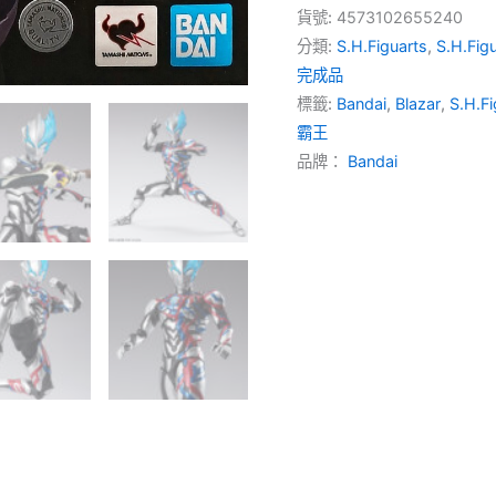
Blazar
貨號:
4573102655240
超
分類:
S.H.Figuarts
,
S.H.Fig
人
力
完成品
霸
標籤:
Bandai
,
Blazar
,
S.H.Fi
王
霸王
布
品牌：
Bandai
雷
薩
數
量