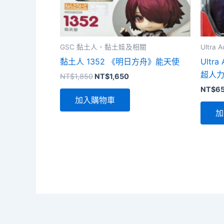
GSC 黏土人、黏土娃及相關
Ultra A
黏土人 1352 《明日方舟》能天使
Ultra 
超人
原
目
NT$
1,850
NT$
1,650
始
前
NT$
6
價
價
加入購物車
格：
格：
NT$1,850。
NT$1,650。
加