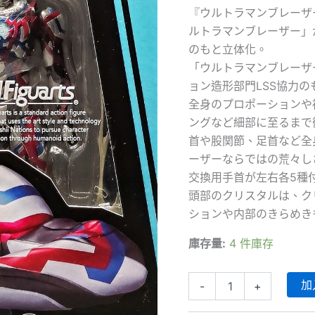
『ウルトラマンブレーザ
ルトラマンブレーザー」
のもと立体化。
「ウルトラマンブレーザー」
ョン造形部門LSS協力
全身のプロポーションや
ングなど細部に至るまで
首や股関節、足首など全
ーザーならではの荒々し
交換用手首が左右各5種
頭部のクリスタルは、ク
ションや内部のきらめき
庫存量:
4 件庫存
S.H.Figuarts
加
-
+
-
Ultraman