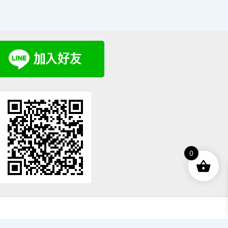
0
rporation