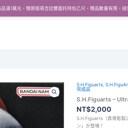
怪獸商品滿1萬元，贈原版哥吉拉雙面托特包乙只，贈品數量有限，
S.H.Figuarts
,
S.H.FiguAr
完成品
S.H.Figuarts – 
NT$
2,000
S.H.Figuarts（
ン」が登場！