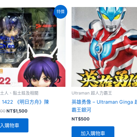
特價
 黏土人、黏土娃及相關
Ultraman 超人力霸王
 1422 《明日方舟》陳
英雄勇像 – Ultraman Ginga
霸王銀河
原
目
700
NT$
1,500
始
前
NT$
500
價
價
入購物車
格：
格：
NT$1,700。
NT$1,500。
加入購物車