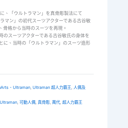
年に、「ウルトラマン」を真骨彫製法にて
「ウルトラマン」の初代スーツアクターである古谷敏
、骨格から当時のスーツを再現。
時のスーツアクターである古谷敏氏の身体を
とに、当時の「ウルトラマン」のスーツ造形
uArts - Ultraman
,
Ultraman 超人力霸王
,
人偶及
Ultraman
,
可動人偶
,
真骨彫
,
萬代
,
超人力霸王