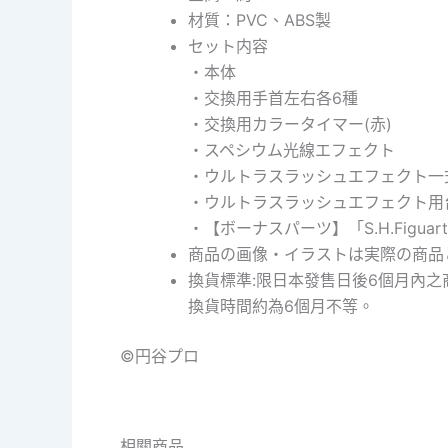
材質：PVC、ABS製
セット内容
・本体
・交換用手首左右各6種
・交換用カラータイマー(赤)
・スペシウム光線エフェクト
・ウルトラスラッシュエフェクト一
・ウルトラスラッシュエフェクト用
・【ボーナスパーツ】「S.H.Fig
商品の画像・イラストは実際の商品
換貨標準:限日本發售日後6個月內
換貨時間約為6個月不等。
©円谷プロ
相關商品