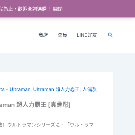
送完為止，歡迎查詢選購！
關閉
商店
會員
LINE好友
搜
尋
ts - Ultraman
,
Ultraman 超人力霸王
,
人偶及
Ultraman 超人力霸王 [真骨彫]
真骨彫製法）ウルトラマンシリーズに、「ウルトラマ