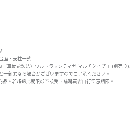
式
台座・支柱一式
uarts（真骨彫製法）ウルトラマンティガ マルチタイプ 」(別売
と一部異なる場合がございますのでご了承ください。
之商品。若超過此期限恕不接受，請購買者自行留意期限。