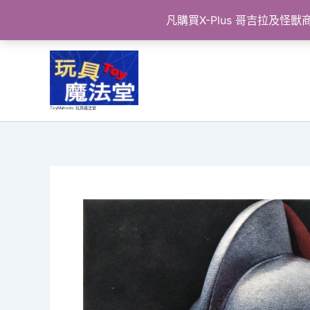
凡購買X-Plus 哥吉拉及
跳
至
主
要
ToyMahodo 玩具魔法堂
內
容