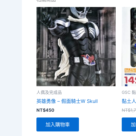
人偶及完成品
GSC
英雄勇像 – 假面騎士W Skull
黏土人
NT$
450
NT$
1,
加入購物車
加