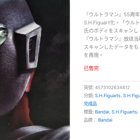
『ウルトラマン』55周
S.H.Figuart化。
氏のボディをスキャンし
『ウルトラマン』放送当
スキャンしたデータをも
を再現。
已售完
貨號:
4573102634412
分類:
S.H.Figuarts
,
S.H.Fig
完成品
標籤:
Bandai
,
S.H.Figuarts
,
品牌：
Bandai