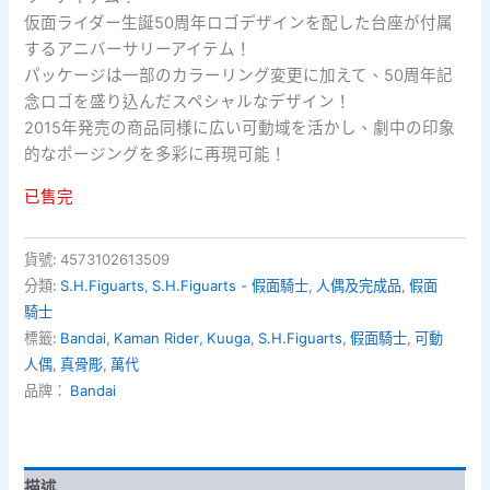
仮面ライダー生誕50周年ロゴデザインを配した台座が付属
するアニバーサリーアイテム！
パッケージは一部のカラーリング変更に加えて、50周年記
念ロゴを盛り込んだスペシャルなデザイン！
2015年発売の商品同様に広い可動域を活かし、劇中の印象
的なポージングを多彩に再現可能！
已售完
貨號:
4573102613509
分類:
S.H.Figuarts
,
S.H.Figuarts - 假面騎士
,
人偶及完成品
,
假面
騎士
標籤:
Bandai
,
Kaman Rider
,
Kuuga
,
S.H.Figuarts
,
假面騎士
,
可動
人偶
,
真骨彫
,
萬代
品牌：
Bandai
描述