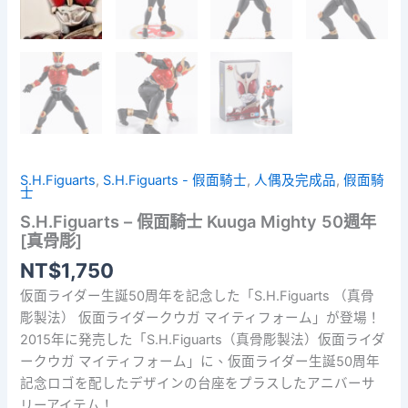
S.H.Figuarts
,
S.H.Figuarts - 假面騎士
,
人偶及完成品
,
假面騎
士
S.H.Figuarts – 假面騎士 Kuuga Mighty 50週年
[真骨彫]
NT$
1,750
仮面ライダー生誕50周年を記念した「S.H.Figuarts （真骨
彫製法） 仮面ライダークウガ マイティフォーム」が登場！
2015年に発売した「S.H.Figuarts（真骨彫製法）仮面ライダ
ークウガ マイティフォーム」に、仮面ライダー生誕50周年
記念ロゴを配したデザインの台座をプラスしたアニバーサ
リーアイテム！