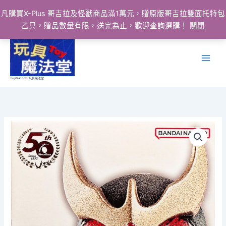
凡購買X-Plus 哥吉拉及怪獸商品滿1萬元，贈原版哥吉拉雙面托特包
乙只，贈品數量有限，送完為止，歡迎查詢選購！
關閉
跳
至
主
要
ToyMahodo 玩具魔法堂
內
容