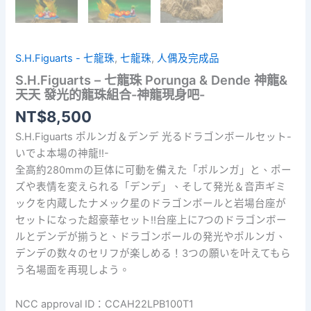
S.H.Figuarts - 七龍珠
,
七龍珠
,
人偶及完成品
S.H.Figuarts – 七龍珠 Porunga & Dende 神龍&
天天 發光的龍珠組合-神龍現身吧-
NT$
8,500
S.H.Figuarts ポルンガ＆デンデ 光るドラゴンボールセット-
いでよ本場の神龍!!-
全高約280mmの巨体に可動を備えた「ポルンガ」と、ポー
ズや表情を変えられる「デンデ」、そして発光＆音声ギミ
ックを内蔵したナメック星のドラゴンボールと岩場台座が
セットになった超豪華セット!!台座上に7つのドラゴンボー
ルとデンデが揃うと、ドラゴンボールの発光やポルンガ、
デンデの数々のセリフが楽しめる！3つの願いを叶えてもら
う名場面を再現しよう。
NCC approval ID：CCAH22LPB100T1