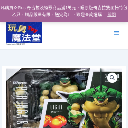
凡購買X-Plus 哥吉拉及怪獸商品滿1萬元，贈原版哥吉拉雙面托特包
乙只，贈品數量有限，送完為止，歡迎查詢選購！
關閉
跳
至
主
要
ToyMahodo 玩具魔法堂
內
容