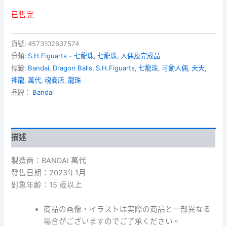
已售完
貨號:
4573102637574
分類:
S.H.Figuarts - 七龍珠
,
七龍珠
,
人偶及完成品
標籤:
Bandai
,
Dragon Balls
,
S.H.Figuarts
,
七龍珠
,
可動人偶
,
天天
,
神龍
,
萬代
,
魂商店
,
龍珠
品牌：
Bandai
描述
製造商：BANDAI 萬代
發售日期：2023年1月
對象年齢：15 歲以上
商品の画像・イラストは実際の商品と一部異なる
場合がございますのでご了承ください。