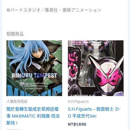
©バードスタジオ／集英社・東映アニメーション
相關商品
人偶及完成品
S.H.Figuarts
關於我轉生變成史萊姆這檔
S.H.Figuarts – 假面騎士 ZI-
事 MAXIMATIC 利姆路·坦派
O 平成世代Ver.
斯特 I
NT$
1,650