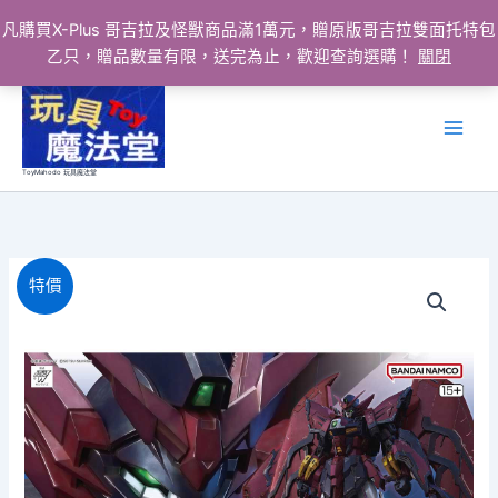
凡購買X-Plus 哥吉拉及怪獸商品滿1萬元，贈原版哥吉拉雙面托特包
乙只，贈品數量有限，送完為止，歡迎查詢選購！
關閉
跳
至
主
要
ToyMahodo 玩具魔法堂
內
容
特價