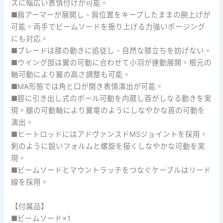
ズに幅広い表情付けが可能。
■肩アーマーが展開し、肩位置をキープしたままの腕上げが
可能。両手でビームソードを振り上げる力強いポージング
にも対応。
■ブレードは膝の動きに追従し、自然な膝立ちを妨げない。
■ウイング部は翼の可動に合わせて小羽が連動展開。根元の
軸可動により翼の高さ調整も可能。
■MA形態では角と口が開き表情演出が可能。
■脛に引き出し式のボール可動を内蔵し首がしなる動きを実
現。腿の可動軸により翼竜のようにしなやかな首の可動を
演出。
■ヒートロッドにはアドヴァンスドMSジョイントを採用。
剣のように鋭いフォルムと螺旋を描くしなやかな可動を実
現。
■ビームソードとマウントラッチをつなぐケーブルはリード
線を採用。
【付属品】
■ビームソード×1