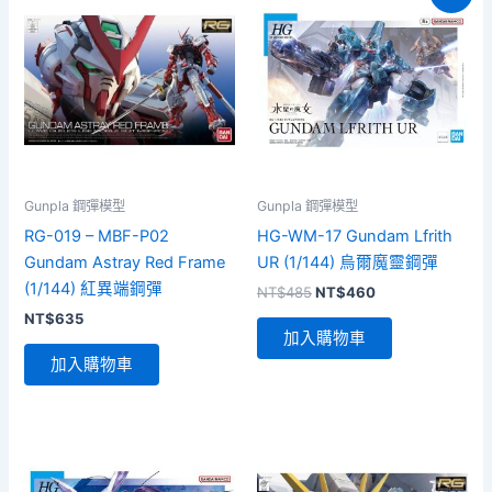
Gunpla 鋼彈模型
Gunpla 鋼彈模型
RG-019 – MBF-P02
HG-WM-17 Gundam Lfrith
Gundam Astray Red Frame
UR (1/144) 烏爾魔靈鋼彈
(1/144) 紅異端鋼彈
原
目
NT$
485
NT$
460
始
前
NT$
635
價
價
加入購物車
格：
格：
加入購物車
NT$485。
NT$460。