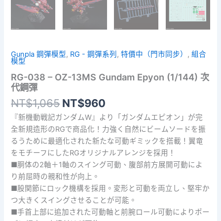
Gunpla 鋼彈模型
,
RG - 鋼彈系列
,
特價中（門市同步）
,
組合
模型
RG-038 – OZ-13MS Gundam Epyon (1/144) 次
代鋼彈
原
目
NT$
1,065
NT$
960
始
前
『新機動戦記ガンダムW』より「ガンダムエピオン」が完
價
價
全新規造形のRGで商品化！力強く自然にビームソードを振
格：
格：
るうために最適化された新たな可動ギミックを搭載！翼竜
NT$1,065。
NT$960。
をモチーフにしたRGオリジナルアレンジを採用！
■胴体の2軸＋1軸のスイング可動、腹部前方展開可動によ
り前屈時の親和性が向上。
■股関節にロック機構を採用。変形と可動を両立し、堅牢か
つ大きくスイングさせることが可能。
■手首上部に追加された可動軸と前腕ロール可動によりポー