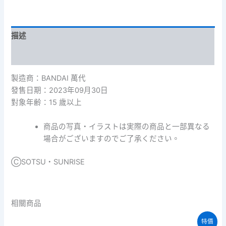
彈
數
量
描述
額外資訊
製造商：BANDAI 萬代
發售日期：2023年09月30日
對象年齢：15 歲以上
商品の写真・イラストは実際の商品と一部異なる
場合がございますのでご了承ください。
ⒸSOTSU・SUNRISE
相關商品
特價