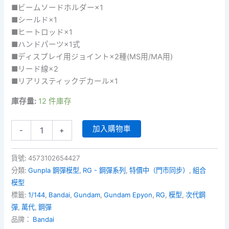
■ビームソードホルダー×1
■シールド×1
■ヒートロッド×1
■ハンドパーツ×1式
■ディスプレイ用ジョイント×2種(MS用/MA用)
■リード線×2
■リアリスティックデカール×1
庫存量:
12 件庫存
RG-
加入購物車
-
+
038
-
OZ-
貨號:
4573102654427
13MS
分類:
Gunpla 鋼彈模型
,
RG - 鋼彈系列
,
特價中（門市同步）
,
組合
Gundam
模型
Epyon
標籤:
1/144
,
Bandai
,
Gundam
,
Gundam Epyon
,
RG
,
模型
,
次代鋼
(1/144)
次
彈
,
萬代
,
鋼彈
代
品牌：
Bandai
鋼