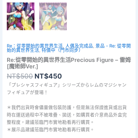
Re：從零開始的異世界生活
,
人偶及完成品
,
景品 - Re: 從零開
始的異世界生活
,
特價中（門市同步）
Re:從零開始的異世界生活Precious Figure – 雷姆
[魔術師Ver.]
原
目
NT$
500
NT$
450
始
前
「プレシャスフィギュア」シリーズからレムのマジシャン
價
價
フィギュアが登場！
格：
格：
NT$500。
NT$450。
＊我們出貨時會儘量做包裝防護，但是無法保證進貨或出貨
時在運送過程中不被堆疊、拋送，如購買者介意商品外盒完
整程度，建議蒞臨門市實地勘看再行購買。
＊展示品建議蒞臨門市實地勘看再行購買。