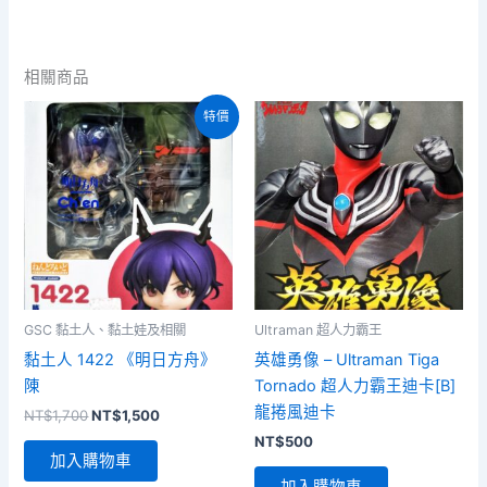
數
量
相關商品
特價
GSC 黏土人、黏土娃及相關
Ultraman 超人力霸王
黏土人 1422 《明日方舟》
英雄勇像 – Ultraman Tiga
陳
Tornado 超人力霸王迪卡[B]
龍捲風迪卡
原
目
NT$
1,700
NT$
1,500
始
前
NT$
500
價
價
加入購物車
格：
格：
加入購物車