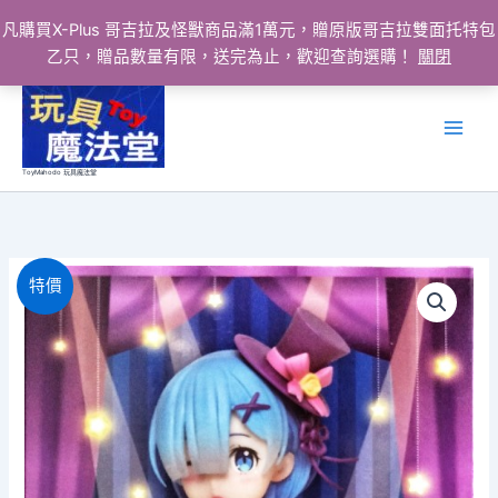
凡購買X-Plus 哥吉拉及怪獸商品滿1萬元，贈原版哥吉拉雙面托特包
乙只，贈品數量有限，送完為止，歡迎查詢選購！
關閉
跳
至
主
要
ToyMahodo 玩具魔法堂
內
容
特價