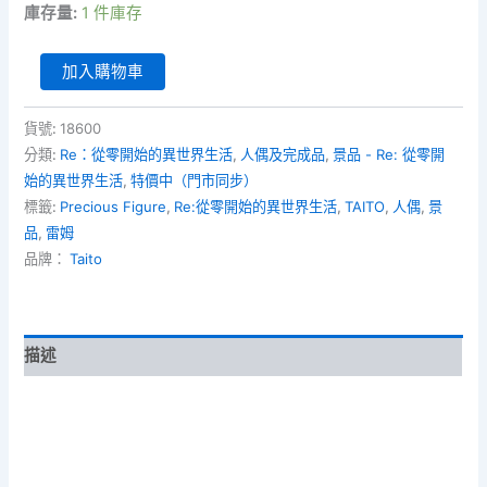
庫存量:
1 件庫存
Re:
加入購物車
從
零
開
貨號:
18600
始
分類:
Re：從零開始的異世界生活
,
人偶及完成品
,
景品 - Re: 從零開
的
始的異世界生活
,
特價中（門市同步）
異
標籤:
Precious Figure
,
Re:從零開始的異世界生活
,
TAITO
,
人偶
,
景
世
品
,
雷姆
界
生
品牌：
Taito
活
Precious
Figure
-
描述
雷
姆
[魔
術
師
Ver.]