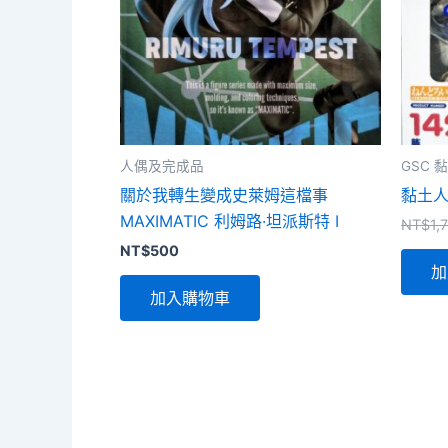
人偶及完成品
GSC
關於我轉生變成史萊姆這檔事
黏土人
MAXIMATIC 利姆路·坦派斯特 I
NT$
1,
NT$
500
加
加入購物車