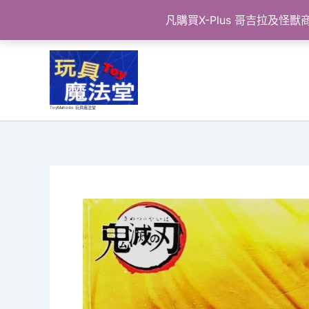
凡購買X-Plus 哥吉拉及
跳
至
主
要
ToyMahodo 玩具魔法堂
內
容