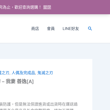
送完為止，歡迎查詢選購！
關閉
商店
會員
LINE好友
搜
尋
鬼滅之刃
,
人偶及完成品
,
鬼滅之刃
 – 我妻 善逸[A]
裝防護，但是無法保證進貨或出貨時在運送過