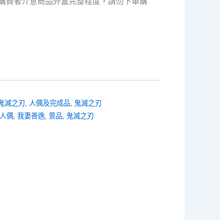
購買者介意商品外盒完整程度，請勿下單購
- 鬼滅之刃
,
人偶及完成品
,
鬼滅之刃
人偶
,
我妻善逸
,
景品
,
鬼滅之刃