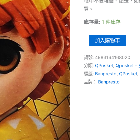
程中不被堆疊、拋送，如
買。
庫存量:
1 件庫存
Qposket
加入購物車
-
鬼
滅
貨號:
4983164168020
之
分類:
QPosket
,
Qposket 
刃
標籤:
Banpresto
,
QPosket
,
-
我
品牌：
Banpresto
妻
善
逸
[A]
數
量