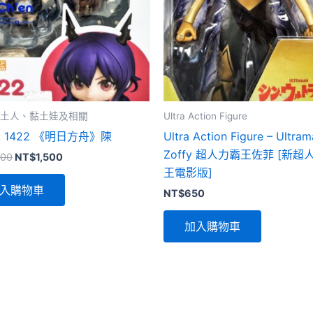
 黏土人、黏土娃及相關
Ultra Action Figure
 1422 《明日方舟》陳
Ultra Action Figure – Ultra
Zoffy 超人力霸王佐菲 [新超
原
目
700
NT$
1,500
始
前
王電影版]
價
價
入購物車
NT$
650
格：
格：
NT$1,700。
NT$1,500。
加入購物車