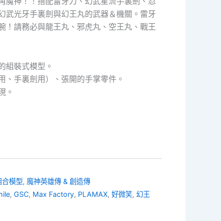
角魔神！！搭配雷牙刀、幻武星流手裏劍、忍
幻武光牙手裏劍與幻王丸的武器＆機關。雷牙
腕！請務必與龍王丸、邪虎丸、空王丸、戰王
的組裝式模型。
用、手裏劍用）、張開的手掌零件。
現。
組合模型
,
魔神英雄傳 & 創造傳
ile
,
GSC
,
Max Factory
,
PLAMAX
,
好微笑
,
幻王