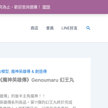
送完為止，歡迎查詢選購！
關閉
商店
會員
LINE好友
搜
尋
合模型
,
魔神英雄傳 & 創造傳
 – 《魔神英雄傳》Genoumaru 幻王丸
英雄傳」的後半主角魔神！！
神英雄傳系列商品。第11彈的幻王丸終於完成