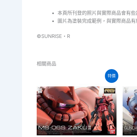
本頁所刊登的照片與實際商品會有些
圖片為塗裝完成範例，與實際商品有
©SUNRISE・R
相關商品
特價