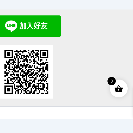
0
rporation