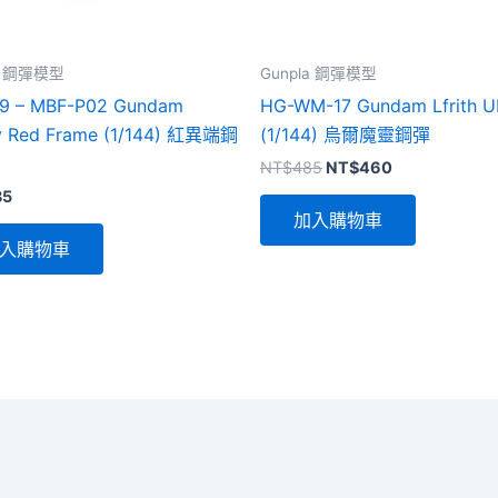
la 鋼彈模型
Gunpla 鋼彈模型
9 – MBF-P02 Gundam
HG-WM-17 Gundam Lfrith U
y Red Frame (1/144) 紅異端鋼
(1/144) 烏爾魔靈鋼彈
原
目
NT$
485
NT$
460
始
前
35
價
價
加入購物車
格：
格：
NT$485。
NT$460。
入購物車