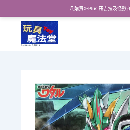
凡購買X-Plus 哥吉拉及
跳
至
主
要
ToyMahodo 玩具魔法堂
內
容