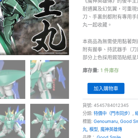
《魔神英雄傳》的後半主
耐通翼及幻気翼，可重現
刀、手裏劍都附有專用手
丸一起收藏。
本商品為無需使用黏著劑
附有握拳、持武器手（刀
部分上色採用錫箔貼紙呈
庫存量:
1 件庫存
PLAMAX
加入購物車
MS-
11
-
貨號:
4545784012345
《魔
分類:
特價中（門市同步）
,
神
標籤:
Genoumaru
,
Good Sm
英
雄
丸
,
模型
,
魔神英雄傳
傳》
品牌：
Good Smile