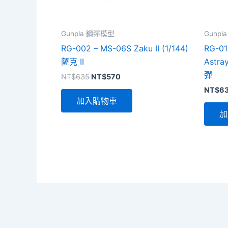
Gunpla 鋼彈模型
Gunp
RG-002 – MS-06S Zaku II (1/144)
RG-01
薩克 II
Astra
彈
原
目
NT$
635
NT$
570
始
前
NT$
6
價
價
加入購物車
格：
格：
NT$635。
NT$570。
加