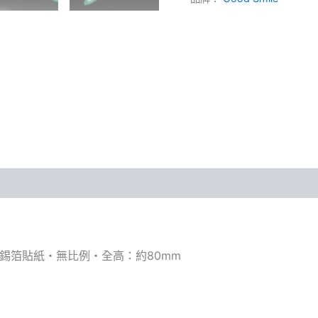
Genoumaru
幻
王
丸
數
量
附錫箔貼紙・無比例・全高：約80mm