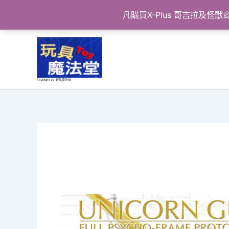
凡購買X-Plus 哥吉拉及
跳
至
主
要
ToyMahodo 玩具魔法堂
內
容