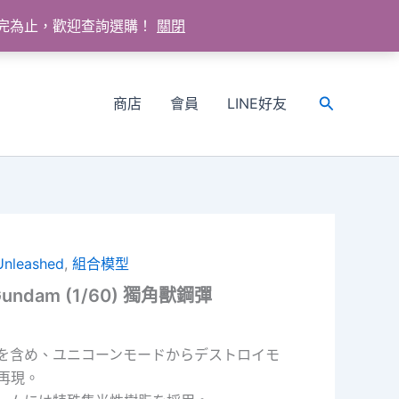
送完為止，歡迎查詢選購！
關閉
商店
會員
LINE好友
搜
尋
Unleashed
,
組合模型
 Gundam (1/60) 獨角獸鋼彈
を含め、ユニコーンモードからデストロイモ
再現。