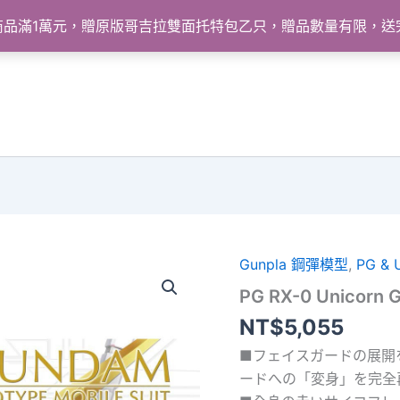
怪獸商品滿1萬元，贈原版哥吉拉雙面托特包乙只，贈品數量有限，
Gunpla 鋼彈模型
,
PG & 
PG RX-0 Unicorn
NT$
5,055
■フェイスガードの展開
ードへの「変身」を完全