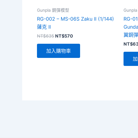
Gunpla 鋼彈模型
Gunp
RG-002 – MS-06S Zaku II (1/144)
RG-01
薩克 II
Gunda
翼鋼彈
原
目
NT$
635
NT$
570
始
前
NT$
6
價
價
加入購物車
格：
格：
NT$635。
NT$570。
加