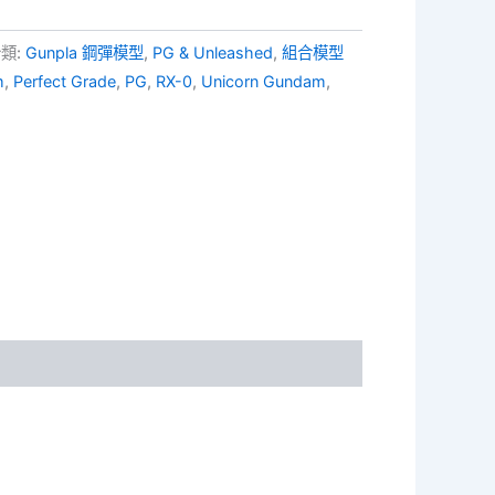
類:
Gunpla 鋼彈模型
,
PG & Unleashed
,
組合模型
m
,
Perfect Grade
,
PG
,
RX-0
,
Unicorn Gundam
,