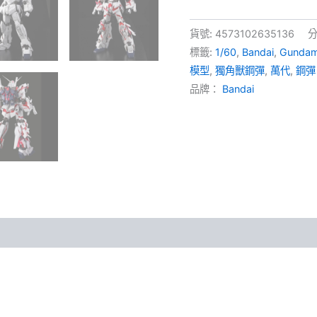
貨號:
4573102635136
分
標籤:
1/60
,
Bandai
,
Gunda
模型
,
獨角獸鋼彈
,
萬代
,
鋼彈
品牌：
Bandai