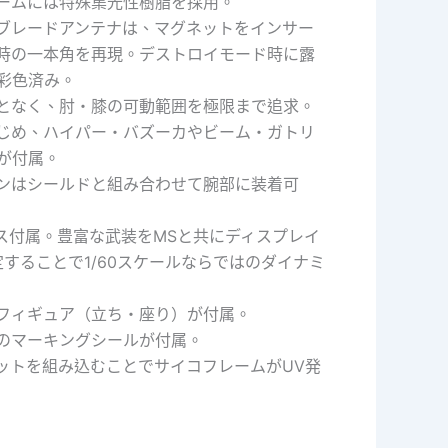
ームには特殊集光性樹脂を採用。
ブレードアンテナは、マグネットをインサー
時の一本角を再現。デストロイモード時に露
彩色済み。
となく、肘・膝の可動範囲を極限まで追求。
じめ、ハイパー・バズーカやビーム・ガトリ
が付属。
ンはシールドと組み合わせて腕部に装着可
ス付属。豊富な武装をMSと共にディスプレイ
することで1/60スケールならではのダイナミ
フィギュア（立ち・座り）が付属。
のマーキングシールが付属。
ニットを組み込むことでサイコフレームがUV発