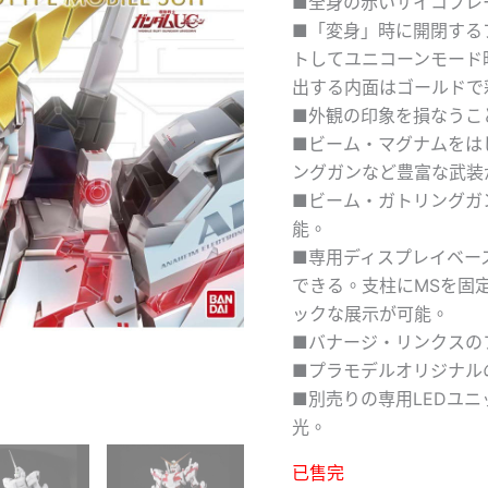
■全身の赤いサイコフレ
■「変身」時に開閉する
トしてユニコーンモード
出する内面はゴールドで
■外観の印象を損なうこ
■ビーム・マグナムをは
ングガンなど豊富な武装
■ビーム・ガトリングガ
能。
■専用ディスプレイベー
できる。支柱にMSを固定
ックな展示が可能。
■バナージ・リンクスの
■プラモデルオリジナル
■別売りの専用LEDユ
光。
已售完