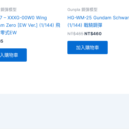
la 鋼彈模型
Gunpla 鋼彈模型
7 – XXXG-00W0 Wing
HG-WM-25 Gundam Schwar
m Zero [EW Ver.] (1/144) 飛
(1/144) 戰騎鋼彈
零式EW
原
目
NT$
485
NT$
460
始
前
35
價
價
加入購物車
格：
格：
NT$485。
NT$460。
入購物車