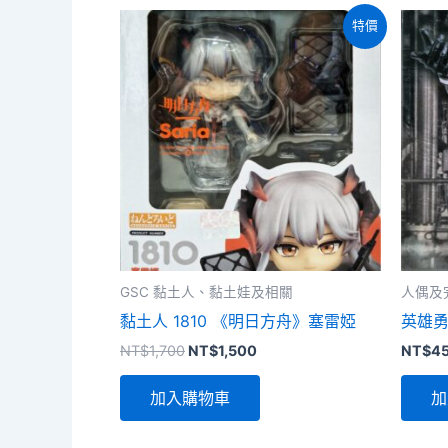
特價
GSC 黏土人、黏土娃及相關
人偶及
黏土人 1810 《明日方舟》塞雷婭
英雄勇像
原
目
NT$
1,700
NT$
1,500
NT$
4
始
前
價
價
加入購物車
加
格：
格：
NT$1,700。
NT$1,500。