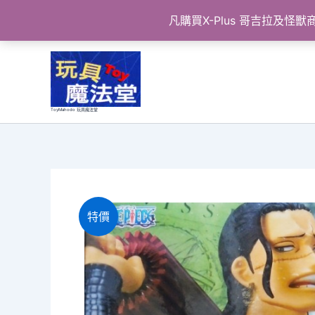
凡購買X-Plus 哥吉拉及
跳
至
主
要
ToyMahodo 玩具魔法堂
內
容
特價