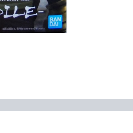
（展
示
品）
數
量