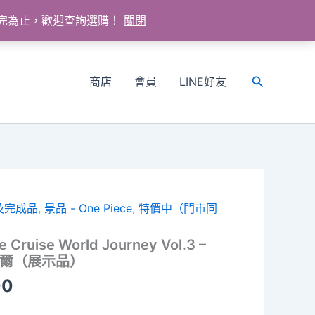
送完為止，歡迎查詢選購！
關閉
商店
會員
LINE好友
搜
尋
及完成品
,
景品 - One Piece
,
特價中（門市同
e Cruise World Journey Vol.3 –
克達爾（展示品）
目
00
前