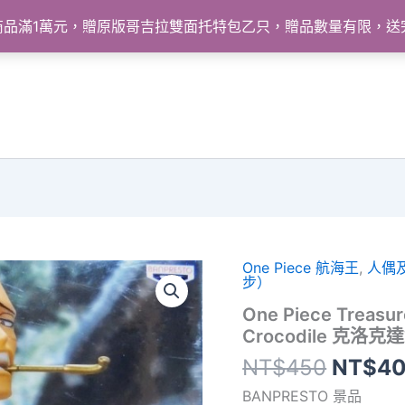
怪獸商品滿1萬元，贈原版哥吉拉雙面托特包乙只，贈品數量有限，
One Piece 航海王
,
人偶
步）
One Piece Treasur
Crocodile 克洛
原
NT$
450
NT$
4
始
BANPRESTO 景品