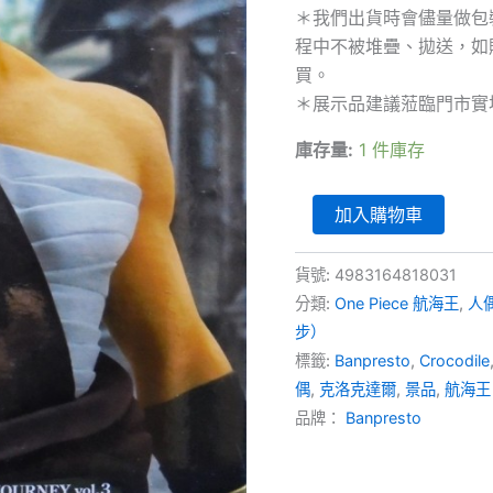
價
＊我們出貨時會儘量做包
格：
程中不被堆疊、拋送，如
NT$4
買。
＊展示品建議蒞臨門市實
庫存量:
1 件庫存
One
加入購物車
Piece
Treasure
Cruise
貨號:
4983164818031
World
分類:
One Piece 航海王
,
人
Journey
步）
Vol.3
-
標籤:
Banpresto
,
Crocodile
Crocodile
偶
,
克洛克達爾
,
景品
,
航海王
克
品牌：
Banpresto
洛
克
達
爾