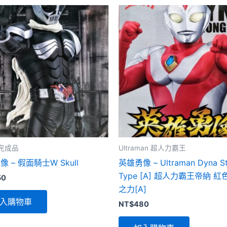
完成品
Ultraman 超人力霸王
 – 假面騎士W Skull
英雄勇像 – Ultraman Dyna St
Type [A] 超人力霸王帝納 
50
之力[A]
入購物車
NT$
480