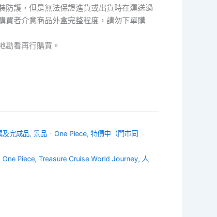
價
裝防護，但是無法保證進貨或出貨時在運送過
格：
購買者介意商品外盒完整程度，請勿下單購
50。
NT$400。
地勘看再行購買。
偶及完成品
,
景品 - One Piece
,
特價中（門市同
,
One Piece
,
Treasure Cruise World Journey
,
人