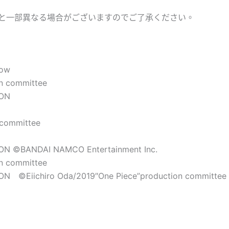
と一部異なる場合がございますのでご了承ください。
row
on committee
ION
 committee
ON ©BANDAI NAMCO Entertainment Inc.
on committee
N ©Eiichiro Oda/2019″One Piece”production committee