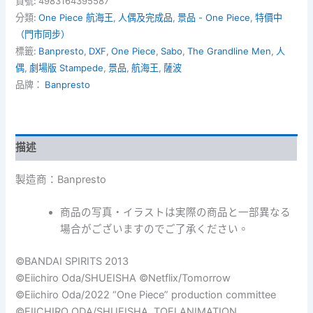
貨號:
4983164395587
版
分類:
One Piece 航海王
,
人偶及完成品
,
景品 - One Piece
,
特價中
Stampede
（門市同步）
DXF~The
標籤:
Banpresto
,
DXF
,
One Piece
,
Sabo
,
The Grandline Men
,
人
Grandline
Men~vol.2
偶
,
劇場版 Stampede
,
景品
,
航海王
,
薩波
-
品牌：
Banpresto
Sabo
薩
波
數
描述
量
製造商：Banpresto
商品の写真・イラストは実際の商品と一部異なる
場合がございますのでご了承ください。
©BANDAI SPIRITS 2013
©Eiichiro Oda/SHUEISHA ©Netflix/Tomorrow
©Eiichiro Oda/2022 “One Piece” production committee
©EIICHIRO ODA/SHUEISHA, TOEI ANIMATION