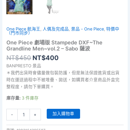
One Piece 航海王
,
人偶及完成品
,
景品 - One Piece
,
特價中
（門市同步）
One Piece 劇場版 Stampede DXF~The
Grandline Men~vol.2 – Sabo 薩波
原
目
NT$
450
NT$
400
始
前
BANPRESTO 景品
價
價
＊我們出貨時會儘量做包裝防護，但是無法保證進貨或出貨
格：
格：
時在運送過程中不被堆疊、拋送，如購買者介意商品外盒完
NT$450。
NT$400。
整程度，請勿下單購買。
庫存量:
3 件庫存
One
加入購物車
-
+
Piece
劇
場