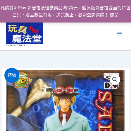
凡購買X-Plus 哥吉拉及怪獸商品滿1萬元，贈原版哥吉拉雙面托特包
乙只，贈品數量有限，送完為止，歡迎查詢選購！
關閉
跳
至
主
要
ToyMahodo 玩具魔法堂
內
容
特價