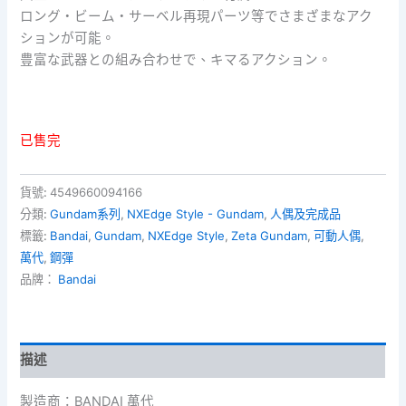
ロング・ビーム・サーベル再現パーツ等でさまざまなアク
ションが可能。
豊富な武器との組み合わせで、キマるアクション。
已售完
貨號:
4549660094166
分類:
Gundam系列
,
NXEdge Style - Gundam
,
人偶及完成品
標籤:
Bandai
,
Gundam
,
NXEdge Style
,
Zeta Gundam
,
可動人偶
,
萬代
,
鋼彈
品牌：
Bandai
描述
製造商：BANDAI 萬代