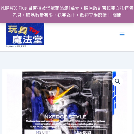
凡購買X-Plus 哥吉拉及怪獸商品滿1萬元，贈原版哥吉拉雙面托特包
乙只，贈品數量有限，送完為止，歡迎查詢選購！
關閉
跳
至
主
要
ToyMahodo 玩具魔法堂
內
容