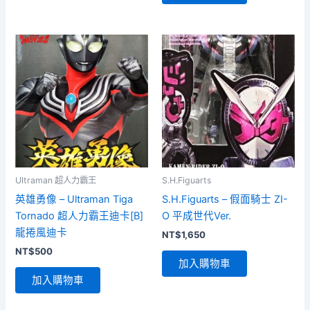
Ultraman 超人力霸王
S.H.Figuarts
英雄勇像 – Ultraman Tiga
S.H.Figuarts – 假面騎士 ZI-
Tornado 超人力霸王迪卡[B]
O 平成世代Ver.
龍捲風迪卡
NT$
1,650
NT$
500
加入購物車
加入購物車