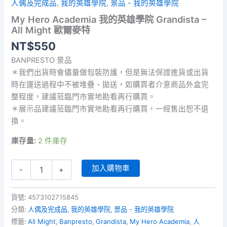
人偶及完成品
,
我的英雄學院
,
景品 - 我的英雄學院
My Hero Academia 我的英雄學院 Grandista –
All Might 歐爾麥特
NT$
550
BANPRESTO 景品
＊我們出貨時會儘量做包裝防護，但是無法保證進貨或出貨
時在運送過程中不被堆疊、拋送，如購買者介意商品外盒完
整程度，建議蒞臨門市實地勘看再行購買。
＊展示品建議蒞臨門市實地勘看再行購買，一經售出恕不退
換。
庫存量:
2 件庫存
My
加入購物車
-
+
Hero
Academia
我
貨號:
4573102715845
的
分類:
人偶及完成品
,
我的英雄學院
,
景品 - 我的英雄學院
英
標籤:
All Might
,
Banpresto
,
Grandista
,
My Hero Academia
,
人
雄