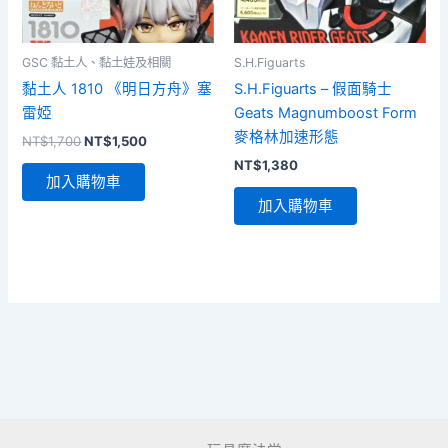
GSC 黏土人、黏土娃及相關
S.H.Figuarts
黏土人 1810 《明日方舟》塞
S.H.Figuarts – 假面騎士
雷婭
Geats Magnumboost Form
麥格林加速形態
原
目
NT$
1,700
NT$
1,500
始
前
NT$
1,380
價
價
加入購物車
格：
格：
加入購物車
NT$1,700。
NT$1,500。