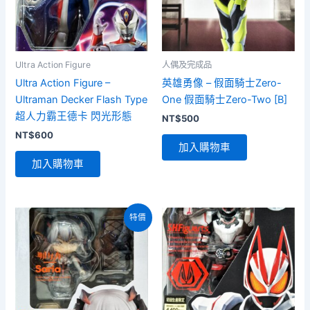
Ultra Action Figure
人偶及完成品
Ultra Action Figure –
英雄勇像 – 假面騎士Zero-
Ultraman Decker Flash Type
One 假面騎士Zero-Two [B]
超人力霸王德卡 閃光形態
NT$
500
NT$
600
加入購物車
加入購物車
特價