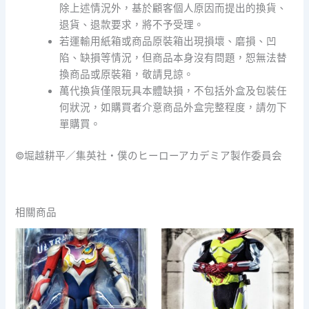
除上述情況外，基於顧客個人原因而提出的換貨、
退貨、退款要求，將不予受理。
若運輸用紙箱或商品原裝箱出現損壞、磨損、凹
陷、缺損等情況，但商品本身沒有問題，恕無法替
換商品或原裝箱，敬請見諒。
萬代換貨僅限玩具本體缺損，不包括外盒及包裝任
何狀況，如購買者介意商品外盒完整程度，請勿下
單購買。
©堀越耕平／集英社・僕のヒーローアカデミア製作委員会
相關商品