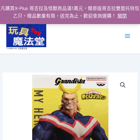
凡購買X-Plus 哥吉拉及怪獸商品滿1萬元，贈原版哥吉拉雙面托特包
乙只，贈品數量有限，送完為止，歡迎查詢選購！
關閉
跳
至
主
要
ToyMahodo 玩具魔法堂
內
容