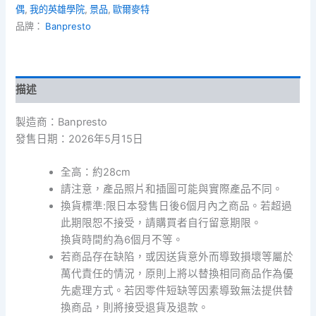
偶
,
我的英雄學院
,
景品
,
歐爾麥特
學
院
品牌：
Banpresto
Grandista
-
All
Might
描述
歐
爾
製造商：Banpresto
麥
特
發售日期：2026年5月15日
數
量
全高：約28cm
請注意，產品照片和插圖可能與實際產品不同。
換貨標準:限日本發售日後6個月內之商品。若超過
此期限恕不接受，請購買者自行留意期限。
換貨時間約為6個月不等。
若商品存在缺陷，或因送貨意外而導致損壞等屬於
萬代責任的情況，原則上將以替換相同商品作為優
先處理方式。若因零件短缺等因素導致無法提供替
換商品，則將接受退貨及退款。