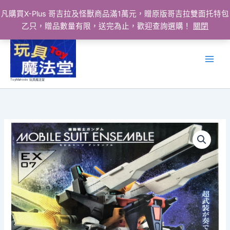
凡購買X-Plus 哥吉拉及怪獸商品滿1萬元，贈原版哥吉拉雙面托特包
乙只，贈品數量有限，送完為止，歡迎查詢選購！
關閉
跳
至
主
要
ToyMahodo 玩具魔法堂
內
容