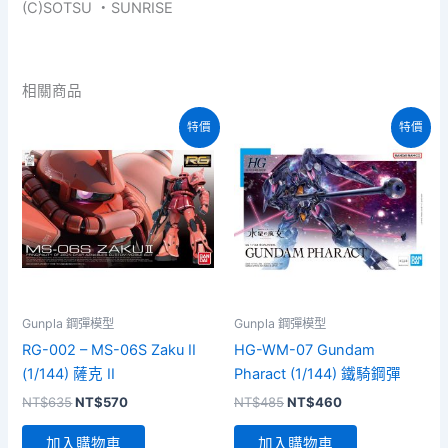
(C)SOTSU ・SUNRISE
相關商品
特價
特價
Gunpla 鋼彈模型
Gunpla 鋼彈模型
RG-002 – MS-06S Zaku II
HG-WM-07 Gundam
(1/144) 薩克 II
Pharact (1/144) 鐵騎鋼彈
原
目
原
目
NT$
635
NT$
570
NT$
485
NT$
460
始
前
始
前
價
價
價
價
加入購物車
加入購物車