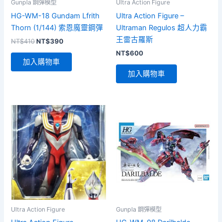
Gunpla 鋼彈模型
Ultra Action Figure
HG-WM-18 Gundam Lfrith
Ultra Action Figure –
Thorn (1/144) 索恩魔靈鋼彈
Ultraman Regulos 超人力霸
王雷古羅斯
原
目
NT$
410
NT$
390
始
前
NT$
600
價
價
加入購物車
格：
格：
加入購物車
NT$410。
NT$390。
Ultra Action Figure
Gunpla 鋼彈模型