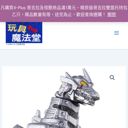
凡購買X-Plus 哥吉拉及怪獸商品滿1萬元，贈原版哥吉拉雙面托特包
乙只，贈品數量有限，送完為止，歡迎查詢選購！
關閉
跳
至
主
要
ToyMahodo 玩具魔法堂
內
容