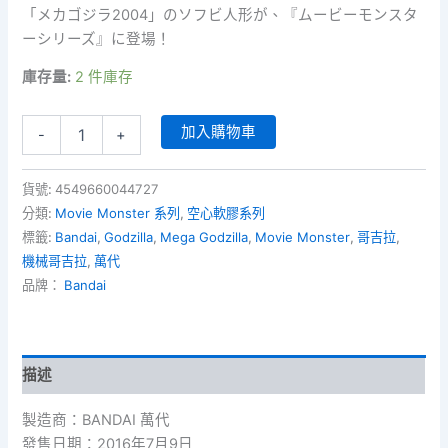
「メカゴジラ2004」のソフビ人形が、『ムービーモンスタ
ーシリーズ』に登場！
庫存量:
2 件庫存
Movie
加入購物車
-
+
Monster
Series
-
貨號:
4549660044727
Mega
分類:
Movie Monster 系列
,
空心軟膠系列
Godzilla
標籤:
Bandai
,
Godzilla
,
Mega Godzilla
,
Movie Monster
,
哥吉拉
,
(2004)
機械哥吉拉
,
萬代
機
械
品牌：
Bandai
哥
吉
拉
(2004)
描述
數
量
製造商：BANDAI 萬代
發售日期：2016年7月9日