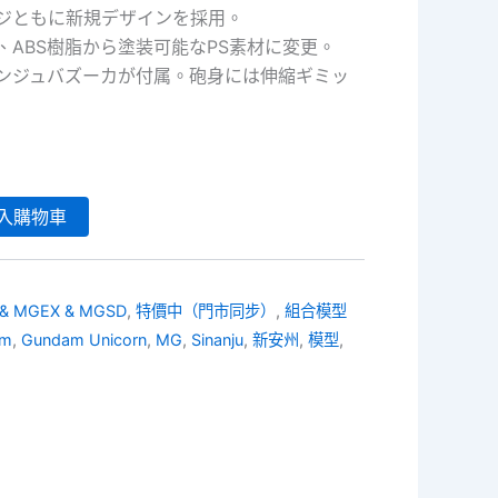
ジともに新規デザインを採用。
、ABS樹脂から塗装可能なPS素材に変更。
ンジュバズーカが付属。砲身には伸縮ギミッ
入購物車
& MGEX & MGSD
,
特價中（門市同步）
,
組合模型
am
,
Gundam Unicorn
,
MG
,
Sinanju
,
新安州
,
模型
,