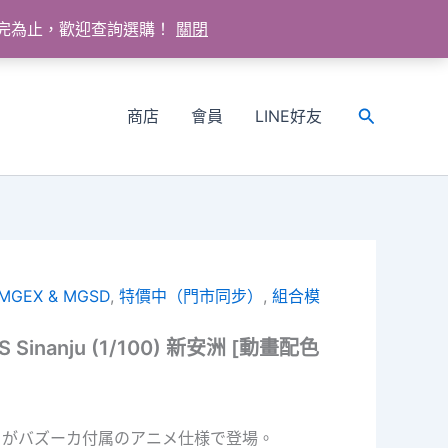
送完為止，歡迎查詢選購！
關閉
商店
會員
LINE好友
搜
尋
 MGEX & MGSD
,
特價中（門市同步）
,
組合模
S Sinanju (1/100) 新安洲 [動畫配色
ュがバズーカ付属のアニメ仕様で登場。