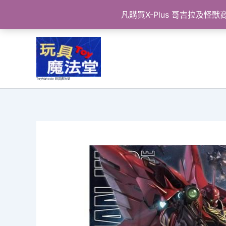
凡購買X-Plus 哥吉拉及
跳
至
主
要
ToyMahodo 玩具魔法堂
內
容