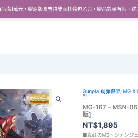
怪獸商品滿1萬元，贈原版哥吉拉雙面托特包乙只，贈品數量有限，
Gunpla 鋼彈模型
,
MG &
型
MG-167 – MSN-06
版]
NT$
1,895
■真紅のMS、シナンジ