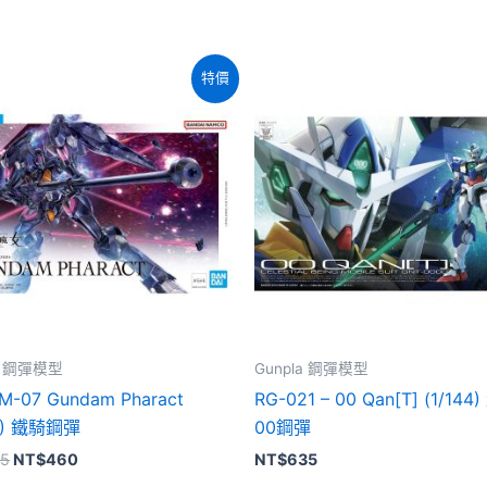
特價
la 鋼彈模型
Gunpla 鋼彈模型
-07 Gundam Pharact
RG-021 – 00 Qan[T] (1/14
44) 鐵騎鋼彈
00鋼彈
原
目
5
NT$
460
NT$
635
始
前