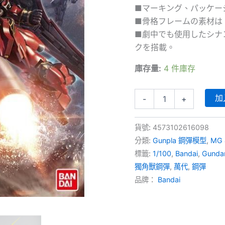
■マーキング、パッケー
■骨格フレームの素材は
■劇中でも使用したシナ
クを搭載。
庫存量:
4 件庫存
MG-
加
-
+
167
-
MSN-
貨號:
4573102616098
06S
分類:
Gunpla 鋼彈模型
,
MG 
Sinanju
(1/100)
標籤:
1/100
,
Bandai
,
Gund
新
獨角獸鋼彈
,
萬代
,
鋼彈
安
品牌：
Bandai
洲
[動
畫
配
色