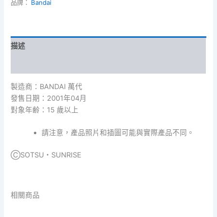
鋼
品牌：
Bandai
彈
試
作
3
描述
號
機
額外資訊
[史
提
製造商：BANDAI 萬代
蒙]
發售日期：2001年04月
數
量
對象年齢：15 歲以上
請注意，產品照片和插圖可能與實際產品不同。
ⒸSOTSU・SUNRISE
相關商品