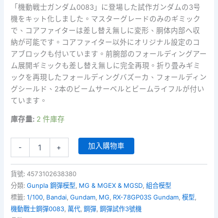
「機動戦士ガンダム0083」に登場した試作ガンダムの3号
機をキット化しました。マスターグレードのみのギミック
で、コアファイターは差し替え無しに変形、胴体内部へ収
納が可能です。コアファイター以外にオリジナル設定のコ
アブロックも付いています。前腕部のフォールディングアー
ム展開ギミックも差し替え無しに完全再現。折り畳みギミ
ックを再現したフォールディングバズーカ、フォールディン
グシールド、2本のビームサーベルとビームライフルが付い
ています。
庫存量:
2 件庫存
MG-
加入購物車
-
+
038
-
RX-
貨號:
4573102638380
78GP03S
分類:
Gunpla 鋼彈模型
,
MG & MGEX & MGSD
,
組合模型
Gundam
標籤:
1/100
,
Bandai
,
Gundam
,
MG
,
RX-78GP03S Gundam
,
模型
,
Stamen
機動戰士鋼彈0083
,
萬代
,
鋼彈
,
鋼彈試作3號機
(1/100)