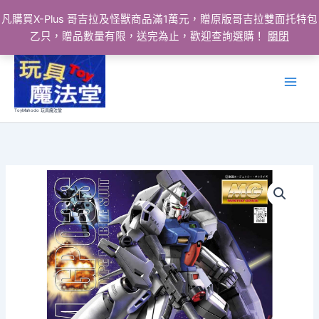
凡購買X-Plus 哥吉拉及怪獸商品滿1萬元，贈原版哥吉拉雙面托特包
乙只，贈品數量有限，送完為止，歡迎查詢選購！
關閉
跳
至
主
要
ToyMahodo 玩具魔法堂
內
容