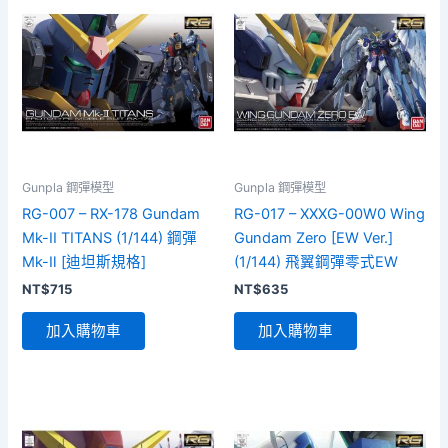
Gunpla 鋼彈模型
Gunpla 鋼彈模型
RG-007 – RX-178 Gundam
RG-017 – XXXG-00W0 Wing
Mk-II TITANS (1/144) 鋼彈
Gundam Zero [EW Ver.]
Mk-Ⅱ [迪坦斯規格]
(1/144) 飛翼鋼彈零式EW
NT$
715
NT$
635
加入購物車
加入購物車