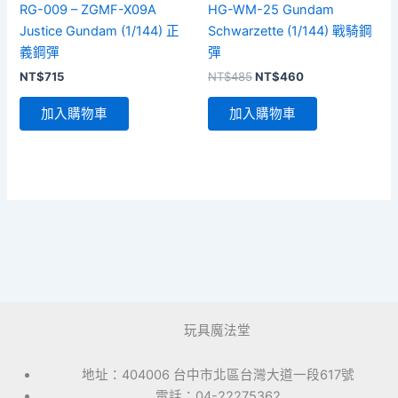
RG-009 – ZGMF-X09A
HG-WM-25 Gundam
Justice Gundam (1/144) 正
Schwarzette (1/144) 戰騎鋼
義鋼彈
彈
原
目
NT$
715
NT$
485
NT$
460
始
前
價
價
加入購物車
加入購物車
格：
格：
NT$485。
NT$460。
玩具魔法堂
地址：404006 台中市北區台灣大道一段617號
電話：04-22275362