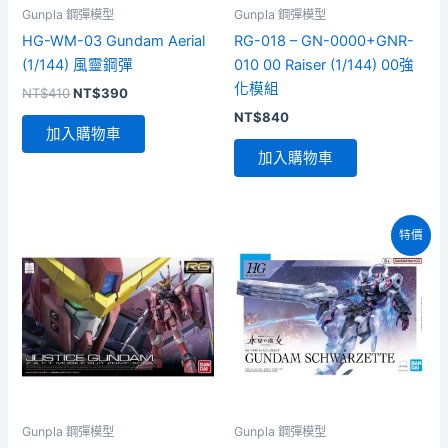
Gunpla 鋼彈模型
Gunpla 鋼彈模型
HG-WM-03 Gundam Aerial
RG-018 – GN-0000+GNR-
(1/144) 風靈鋼彈
010 00 Raiser (1/144) 00強
化模組
原
目
NT$
410
NT$
390
始
前
NT$
840
價
價
加入購物車
格：
格：
加入購物車
NT$410。
NT$390。
特價
Gunpla 鋼彈模型
Gunpla 鋼彈模型