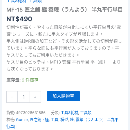
工具&耗材
,
工具類
MF-15 匠之鑢 極 雲耀（うんよう） 半丸平行単目
NT$
490
切削性が高く、やすった箇所が白化しにくい平行単目の”雲
耀”シリーズに、新たに半丸タイプが登場します。
半丸側は逆R面の加工など、その形を活かしての切削が適し
ています。平らな面にも平行目が入っておりますので、平
ヤスリとしてもご利用いただきます。
ヤスリ目のピッチは、MF13 雲耀 平行単目 平（細） より
も狭くなっております。
庫存量:
9 件庫存
MF-
加入購物車
-
+
15
匠
之
貨號:
4973028631586
分類:
工具&耗材
,
工具類
鑢
標籤:
Gunze
,
匠之鑢・極
,
工具
,
模型
,
銼
,
雲耀（うんよう） 半丸平
極
行単目
雲