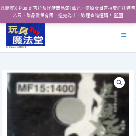
凡購買X-Plus 哥吉拉及怪獸商品滿1萬元，贈原版哥吉拉雙面托特包
乙只，贈品數量有限，送完為止，歡迎查詢選購！
關閉
跳
至
主
要
ToyMahodo 玩具魔法堂
內
容