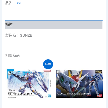
品牌：
GSI
耀
（う
ん
よ
う）
描述
半
丸
製造商：GUNZE
平
行
単
目
相關商品
數
量
特價