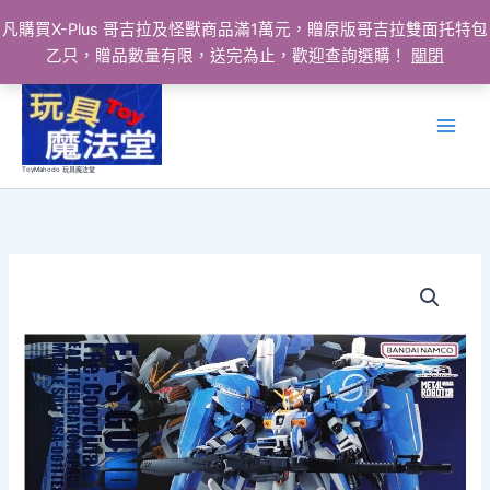
凡購買X-Plus 哥吉拉及怪獸商品滿1萬元，贈原版哥吉拉雙面托特包
乙只，贈品數量有限，送完為止，歡迎查詢選購！
關閉
跳
至
主
要
ToyMahodo 玩具魔法堂
內
容