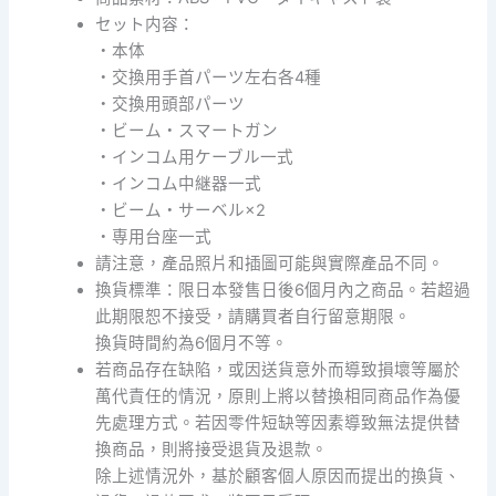
セット内容：
・本体
・交換用手首パーツ左右各4種
・交換用頭部パーツ
・ビーム・スマートガン
・インコム用ケーブル一式
・インコム中継器一式
・ビーム・サーベル×2
・専用台座一式
請注意，產品照片和插圖可能與實際產品不同。
換貨標準：限日本發售日後6個月內之商品。若超過
此期限恕不接受，請購買者自行留意期限。
換貨時間約為6個月不等。
若商品存在缺陷，或因送貨意外而導致損壞等屬於
萬代責任的情況，原則上將以替換相同商品作為優
先處理方式。若因零件短缺等因素導致無法提供替
換商品，則將接受退貨及退款。
除上述情況外，基於顧客個人原因而提出的換貨、