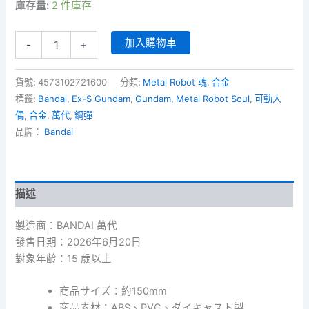
庫存量:
2 件庫存
Metal
加入購物車
-
+
Robot
Soul
-
貨號:
4573102721600
分類:
Metal Robot 魂
,
合金
Ex-
標籤:
Bandai
,
Ex-S Gundam
,
Gundam
,
Metal Robot Soul
,
可動人
S
偶
,
合金
,
萬代
,
鋼彈
Gundam
品牌：
Bandai
[Re:Coordinate]
數
量
描述
製造商：BANDAI 萬代
發售日期：2026年6月20日
對象年齢：15 歲以上
商品サイズ：約150mm
商品素材：ABS、PVC、ダイキャスト製