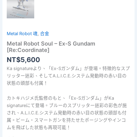
Metal Robot 魂
,
合金
Metal Robot Soul – Ex-S Gundam
[Re:Coordinate]
NT$
5,600
Ka signatureより、「Ex-Sガンダム」が登場。特徴的なスプ
リッター迷彩、そしてA.L.I.C.E.システム発動時の赤い目の
状態の頭部も付属！
カトキハジメ氏監修のもと、「Ex-Sガンダム」がKa
signatureにて登場。ブルーのスプリッター迷彩の彩色が施
され、A.L.I.C.E.システム発動時の赤い目の状態の頭部も付
属。ビーム・スマートガンを持たせたポージングやインコ
ムを飛ばした状態も再現可能！