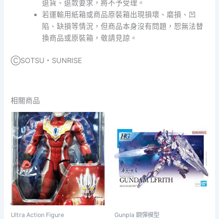
退貨、退款要求，將不予受理。
若運輸用紙箱或商品原裝箱出現損壞、磨損、凹
陷、缺損等情況，但商品本身沒有問題，恕無法替
換商品或原裝箱，敬請見諒。
ⒸSOTSU・SUNRISE
相關商品
Ultra Action Figure
Gunpla 鋼彈模型