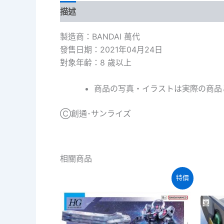
描述
製造商：BANDAI 萬代
發售日期：2021年04月24日
對象年齢：8 歲以上
商品の写真・イラストは実際の商品
Ⓒ創通･サンライズ
相關商品
特價