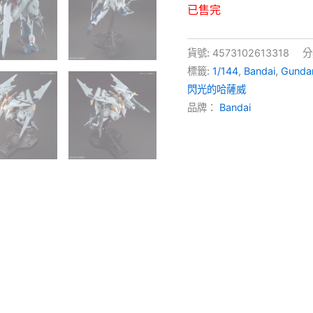
已售完
貨號:
4573102613318
分
標籤:
1/144
,
Bandai
,
Gund
閃光的哈薩威
品牌：
Bandai