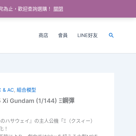
送完為止，歡迎查詢選購！
關閉
商店
會員
LINE好友
搜
尋
 & AC
,
組合模型
 Xi Gundam (1/144) Ξ鋼彈
光のハサウェイ』の主人公機「Ξ（クスィー）
化！