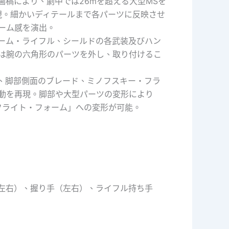
画稿により、劇中では26mを超える大型MSを
再現。細かいディテールまで各パーツに反映させ
ーム感を演出。
ーム・ライフル、シールドの各武装及びハン
は腕の六角形のパーツを外し、取り付けるこ
、脚部側面のブレード、ミノフスキー・フラ
動を再現。脚部や大型パーツの変形により
フライト・フォーム」への変形が可能。
左右）、握り手（左右）、ライフル持ち手