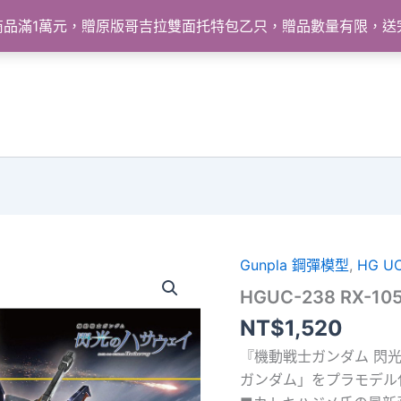
怪獸商品滿1萬元，贈原版哥吉拉雙面托特包乙只，贈品數量有限，
Gunpla 鋼彈模型
,
HG UC
HGUC-238 RX-105
NT$
1,520
『機動戦士ガンダム 閃
ガンダム」をプラモデル