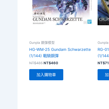
Gunpla 鋼彈模型
Gunp
HG-WM-25 Gundam Schwarzette
RG-01
(1/144) 戰騎鋼彈
(1/1
原
目
NT$
485
NT$
460
NT$
71
始
前
價
價
加入購物車
加
格：
格：
NT$485。
NT$460。