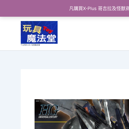
凡購買X-Plus 哥吉拉及
跳
至
主
要
ToyMahodo 玩具魔法堂
內
容