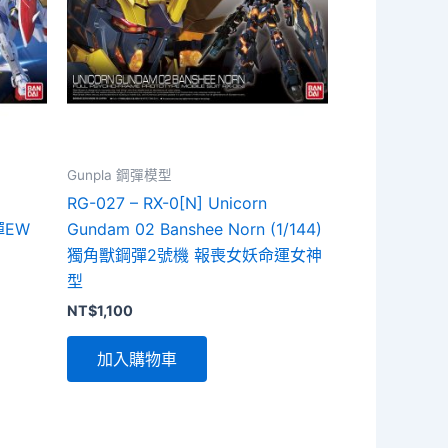
Gunpla 鋼彈模型
RG-027 – RX-0[N] Unicorn
彈EW
Gundam 02 Banshee Norn (1/144)
獨角獸鋼彈2號機 報喪女妖命運女神
型
NT$
1,100
加入購物車