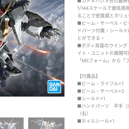
■カトキハジメ氏の最新
1/144スケールで徹底
ることで密度感とボリュ
■ビーム・サーベル、ビ
ドパーツ付属。シールド
とができる。
■ボディ背面のウイング
イト・ユニットの展開可
「MSフォーム」から「
【付属品】
■ビーム・ライフル×1
■ビーム・サーベル×2
■シールド×1
■ハンドパーツ 平手（
（右）
■ホイルシール×1