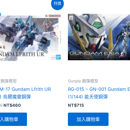
特價
la 鋼彈模型
Gunpla 鋼彈模型
-17 Gundam Lfrith UR
RG-015 – GN-001 Gundam E
44) 烏爾魔靈鋼彈
(1/144) 能天使鋼彈
原
目
5
NT$
460
NT$
715
始
前
價
價
入購物車
加入購物車
格：
格：
NT$485。
NT$460。