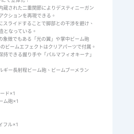
内蔵された二重関節によりデスティニーガン
アクションを再現できる。
にスライドすることで脚部との干渉を避け、
造となっている。
の象徴でもある「光の翼」や掌中ビーム砲
 のビームエフェクトはクリアパーツで付属。
保持できる握り手や「パルマフィオキーナ」
ルギー長射程ビーム砲、ビームブーメラン
ード×1
ーム砲×1
イフル×1