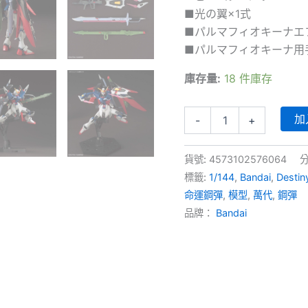
■光の翼×1式
■パルマフィオキーナエ
■パルマフィオキーナ用
庫存量:
18 件庫存
HGCE-
加
-
+
224
ZGMF-
X42S
貨號:
4573102576064
Destiny
標籤:
1/144
,
Bandai
,
Desti
Gundam
(1/144)
命運鋼彈
,
模型
,
萬代
,
鋼彈
命
品牌：
Bandai
運
鋼
彈
數
量