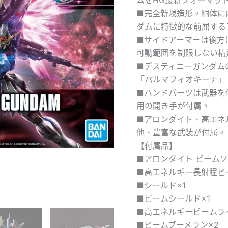
■完全新規造形。胴体に
ダムに特徴的な前屈する
■サイドアーマーは後方
可動範囲を制限しない構
■デスティニーガンダム
「パルマフィオキーナ」
■ハンドパーツは武器を
用の開き手が付属。
■アロンダイト、高エネ
他、豊富な武装が付属。
【付属品】
■アロンダイト ビームソ
■高エネルギー長射程ビ
■シールド×1
■ビームシールド×1
■高エネルギービームラ
■ビームブーメラン×2