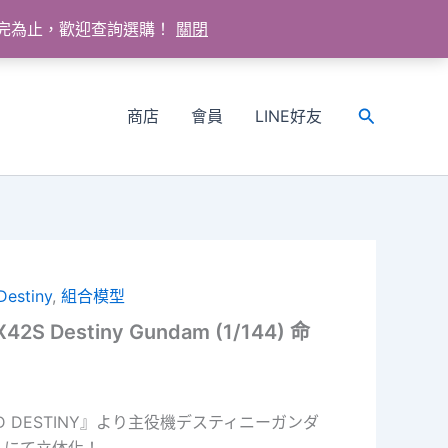
送完為止，歡迎查詢選購！
關閉
商店
會員
LINE好友
搜
尋
Destiny
,
組合模型
42S Destiny Gundam (1/144) 命
D DESTINY』より主役機デスティニーガンダ
トにて立体化！