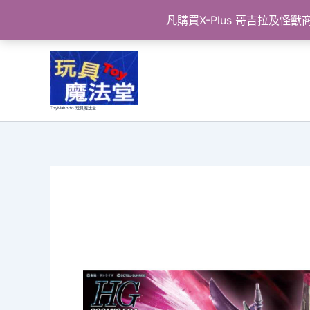
凡購買X-Plus 哥吉拉及
跳
至
主
要
ToyMahodo 玩具魔法堂
內
容