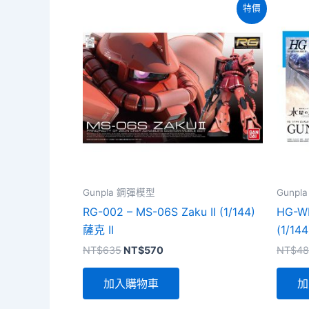
特價
Gunpla 鋼彈模型
Gunp
RG-002 – MS-06S Zaku II (1/144)
HG-WM
薩克 II
(1/1
原
目
NT$
635
NT$
570
NT$
48
始
前
價
價
加入購物車
加
格：
格：
NT$635。
NT$570。