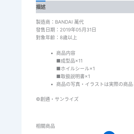
描述
額外資訊
製造商：BANDAI 萬代
發售日期：2019年05月31日
對象年齢：8歲以上
商品内容
■成型品×11
■ホイルシール×1
■取扱説明書×1
商品の写真・イラストは実際の商品
©創通・サンライズ
相關商品