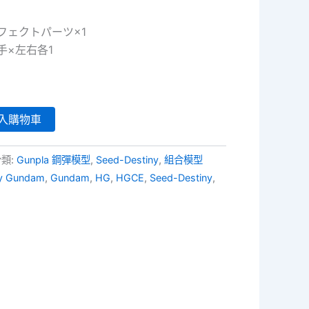
フェクトパーツ×1
手×左右各1
入購物車
分類:
Gunpla 鋼彈模型
,
Seed-Destiny
,
組合模型
ny Gundam
,
Gundam
,
HG
,
HGCE
,
Seed-Destiny
,