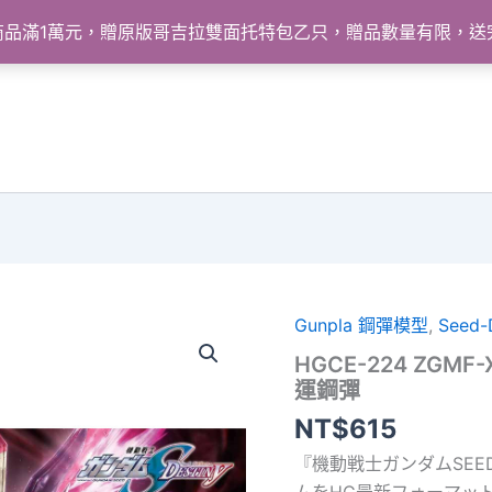
怪獸商品滿1萬元，贈原版哥吉拉雙面托特包乙只，贈品數量有限，
Gunpla 鋼彈模型
,
Seed-
HGCE-224 ZGMF-X
運鋼彈
NT$
615
『機動戦士ガンダムSEE
ムをHG最新フォーマッ