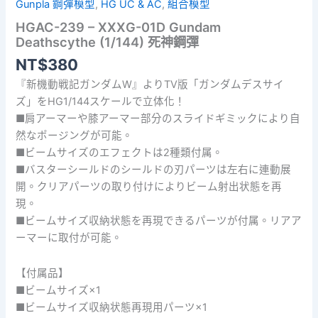
Gunpla 鋼彈模型
,
HG UC & AC
,
組合模型
HGAC-239 – XXXG-01D Gundam
Deathscythe (1/144) 死神鋼彈
NT$
380
『新機動戦記ガンダムW』よりTV版「ガンダムデスサイ
ズ」をHG1/144スケールで立体化！
■肩アーマーや膝アーマー部分のスライドギミックにより自
然なポージングが可能。
■ビームサイズのエフェクトは2種類付属。
■バスターシールドのシールドの刃パーツは左右に連動展
開。クリアパーツの取り付けによりビーム射出状態を再
現。
■ビームサイズ収納状態を再現できるパーツが付属。リアア
ーマーに取付が可能。
【付属品】
■ビームサイズ×1
■ビームサイズ収納状態再現用パーツ×1