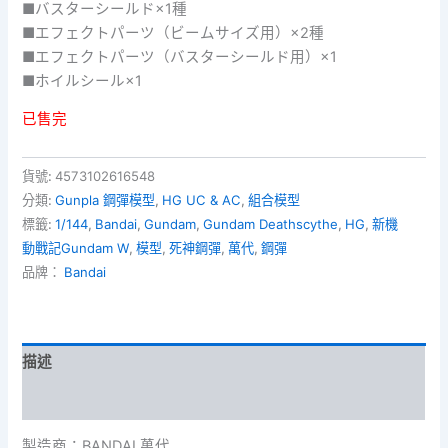
■バスターシールド×1種
■エフェクトパーツ（ビームサイズ用）×2種
■エフェクトパーツ（バスターシールド用）×1
■ホイルシール×1
已售完
貨號:
4573102616548
分類:
Gunpla 鋼彈模型
,
HG UC & AC
,
組合模型
標籤:
1/144
,
Bandai
,
Gundam
,
Gundam Deathscythe
,
HG
,
新機
動戰記Gundam W
,
模型
,
死神鋼彈
,
萬代
,
鋼彈
品牌：
Bandai
描述
額外資訊
製造商：BANDAI 萬代