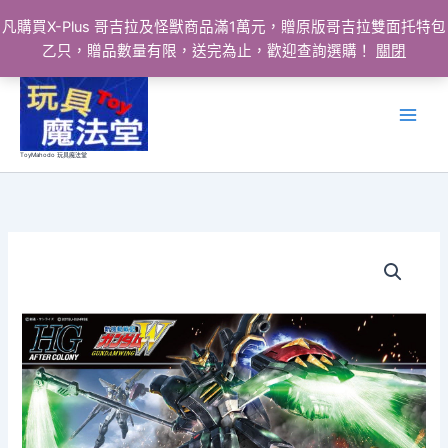
凡購買X-Plus 哥吉拉及怪獸商品滿1萬元，贈原版哥吉拉雙面托特包
乙只，贈品數量有限，送完為止，歡迎查詢選購！
關閉
跳
至
主
要
ToyMahodo 玩具魔法堂
內
容