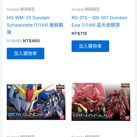
Gunpla 鋼彈模型
Gunpla 鋼彈模型
HG-WM-25 Gundam
RG-015 – GN-001 Gundam
Schwarzette (1/144) 戰騎鋼
Exia (1/144) 能天使鋼彈
彈
NT$
715
原
目
NT$
485
NT$
460
始
前
加入購物車
價
價
加入購物車
格：
格：
NT$485。
NT$460。