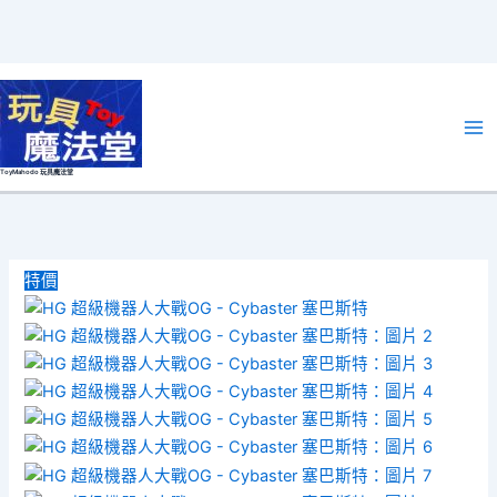
跳
至
主
要
ToyMahodo 玩具魔法堂
內
容
特價