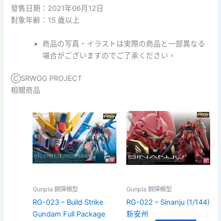
斯
發售日期：2021年06月12日
特
對象年齢：15 歲以上
數
量
商品の写真・イラストは実際の商品と一部異なる
場合がございますのでご了承ください。
ⒸSRWOG PROJECT
相關商品
Gunpla 鋼彈模型
Gunpla 鋼彈模型
RG-023 – Build Strike
RG-022 – Sinanju (1/144)
Gundam Full Package
新安州