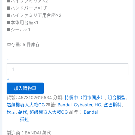
■ハイファミリア×2
■ハンドパーツ×1式
■ハイファミリア用台座×2
■本体用台座×1
■シール×１
庫存量:
5 件庫存
HG
-
超
級
機
+
器
加入購物車
人
大
貨號:
4573102615534
分類:
特價中（門市同步）
,
組合模型
,
戰
超級機器人大戰OG
標籤:
Bandai
,
Cybaster
,
HG
,
塞巴斯特
,
OG
模型
,
萬代
,
超級機器人大戰OG
品牌：
Bandai
-
Cybaster
描述
塞
巴
製造商：BANDAI 萬代