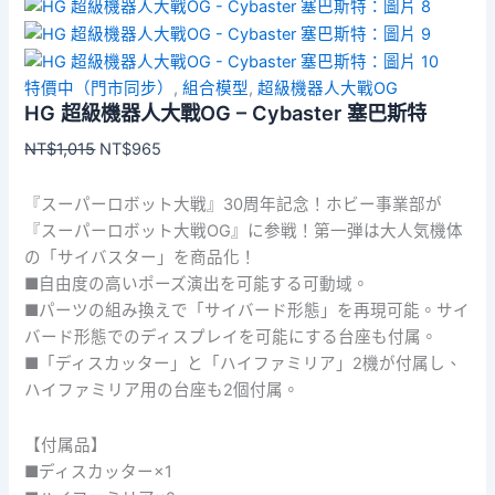
特價中（門市同步）
,
組合模型
,
超級機器人大戰OG
HG 超級機器人大戰OG – Cybaster 塞巴斯特
原
目
NT$
1,015
NT$
965
始
前
價
價
『スーパーロボット大戦』30周年記念！ホビー事業部が
格：
格：
『スーパーロボット大戦OG』に参戦！第一弾は大人気機体
NT$1,015。
NT$965。
の「サイバスター」を商品化！
■自由度の高いポーズ演出を可能する可動域。
■パーツの組み換えで「サイバード形態」を再現可能。サイ
バード形態でのディスプレイを可能にする台座も付属。
■「ディスカッター」と「ハイファミリア」2機が付属し、
ハイファミリア用の台座も2個付属。
【付属品】
■ディスカッター×1