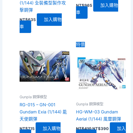
(1/144) 全裝備型製作攻
加入購物
NT$
965
擊鋼彈
車
加入購物
NT$
635
車
特價
Gunpla 鋼彈模型
Gunpla 鋼彈模型
RG-015 – GN-001
Gundam Exia (1/144) 能
HG-WM-03 Gundam
天使鋼彈
Aerial (1/144) 風靈鋼彈
原
目
加入購物
加入
NT$
715
NT$
410
NT$
390
始
前