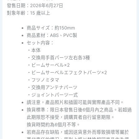
由
發售日期：2026年6月27日
鋼
對象年齢：15 歲以上
彈
數
商品サイズ：約150mm
量
商品素材：ABS、PVC製
セット内容：
・本体
・交換用手首パーツ左右各3種
・ビームサーベル×2
・ビームサーベルエフェクトパーツ×2
・フツノミタマ
・交換用アンテナパーツ
・ジョイントパーツ一式
請注意，產品照片和插圖可能與實際產品不同。
換貨標準：限日本發售日後6個月內之商品。若超過
此期限恕不接受，請購買者自行留意期限。
換貨時間約為6個月不等。
若商品存在缺陷，或因送貨意外而導致損壞等屬於