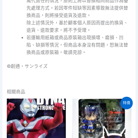
萬代責任的情況，原則上將以替換相同商品作為優
先處理方式。若因零件短缺等因素導致無法提供替
換商品，則將接受退貨及退款。
除上述情況外，基於顧客個人原因而提出的換貨、
退貨、退款要求，將不予受理。
若運輸用紙箱或商品原裝箱出現損壞、磨損、凹
陷、缺損等情況，但商品本身沒有問題，恕無法替
換商品或原裝箱，敬請見諒。
©創通・サンライズ
相關商品
特價