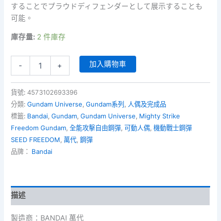
することでプラウドディフェンダーとして展示することも
可能。
庫存量:
2 件庫存
Gundam
加入購物車
-
+
Universe
GU-
48
貨號:
4573102693396
-
分類:
Gundam Universe
,
Gundam系列
,
人偶及完成品
ZGMF/A-
標籤:
Bandai
,
Gundam
,
Gundam Universe
,
Mighty Strike
262PD-
Freedom Gundam
,
全能攻擊自由鋼彈
,
可動人偶
,
機動戰士鋼彈
P
Mighty
SEED FREEDOM
,
萬代
,
鋼彈
Strike
品牌：
Bandai
Freedom
Gundam
全
能
描述
攻
擊
自
製造商：BANDAI 萬代