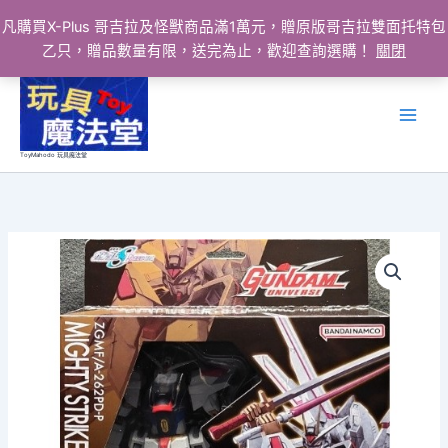
凡購買X-Plus 哥吉拉及怪獸商品滿1萬元，贈原版哥吉拉雙面托特包
乙只，贈品數量有限，送完為止，歡迎查詢選購！
關閉
跳
至
主
要
ToyMahodo 玩具魔法堂
內
容