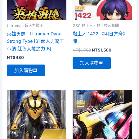
Ultraman 超人力霸王
GSC 黏土人、黏土娃及相關
英雄勇像 – Ultraman Dyna
黏土人 1422 《明日方舟》
Strong Type [B] 超人力霸王
陳
帝納 紅色大地之力[B]
原
目
NT$
1,700
NT$
1,500
始
前
NT$
480
價
價
加入購物車
格：
格：
加入購物車
NT$1,700。
NT$1,500。