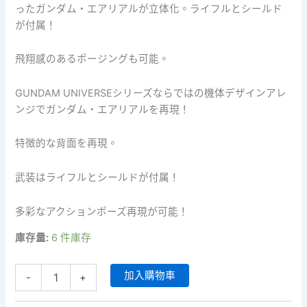
ったガンダム・エアリアルが立体化。ライフルとシールド
が付属！
飛翔感のあるポージングも可能。
GUNDAM UNIVERSEシリーズならではの機体デザインアレ
ンジでガンダム・エアリアルを再現！
特徴的な背面を再現。
武装はライフルとシールドが付属！
多彩なアクションポーズ再現が可能！
庫存量:
6 件庫存
Gundam
加入購物車
-
+
Universe
GU-