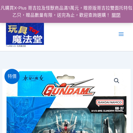
凡購買X-Plus 哥吉拉及怪獸商品滿1萬元，贈原版哥吉拉雙面托特包
乙只，贈品數量有限，送完為止，歡迎查詢選購！
關閉
跳
至
主
要
ToyMahodo 玩具魔法堂
內
容
特價