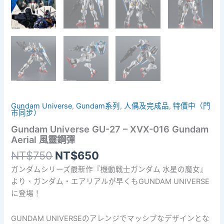
Gundam Universe
,
Gundam系列
,
人偶及完成品
,
特價中（門
市同步）
Gundam Universe GU-27 – XVX-016 Gundam
Aerial 風靈鋼彈
原
目
NT$
750
NT$
650
始
前
ガンダムシリーズ最新作『機動戦士ガンダム 水星の魔女』
價
價
より、ガンダム・エアリアルが早くもGUNDAM UNIVERSE
格：
格：
に登場！
NT$750。
NT$650。
GUNDAM UNIVERSEのアレンジでマッシブなデザインとな