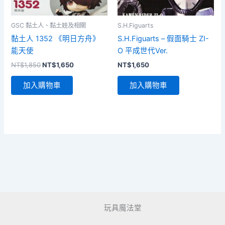
GSC 黏土人、黏土娃及相關
S.H.Figuarts
黏土人 1352 《明日方舟》
S.H.Figuarts – 假面騎士 ZI-
能天使
O 平成世代Ver.
原
目
NT$
1,850
NT$
1,650
NT$
1,650
始
前
價
價
加入購物車
加入購物車
格：
格：
NT$1,850。
NT$1,650。
玩具魔法堂