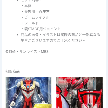
セット内容：
・本体
・交換用手首左右
・ビームライフル
・シールド
・魂STAGE用ジョイント
商品の画像・イラストは実際の商品と一部異なる
場合がございますのでご了承ください。
©創通・サンライズ・MBS
相關商品