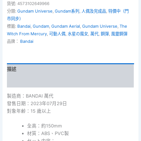
27
貨號:
4573102649966
-
分類:
Gundam Universe
,
Gundam系列
,
人偶及完成品
,
特價中（門
XVX-
市同步）
016
標籤:
Bandai
,
Gundam
,
Gundam Aerial
,
Gundam Universe
,
The
Gundam
Aerial
Witch From Mercury
,
可動人偶
,
水星の魔女
,
萬代
,
鋼彈
,
風靈鋼彈
風
品牌：
Bandai
靈
鋼
彈
數
描述
量
額外資訊
製造商：BANDAI 萬代
發售日期：2023年07月29日
對象年齢：15 歲以上
全高：約150mm
材質：ABS、PVC製