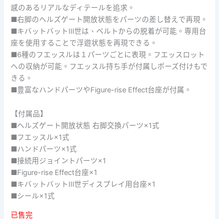
感のあるリアルなディテールを追求。
■右脚のヘルズゲート開放状態をパーツの差し替えで再現。
■キバットバットIII世は、ベルトからの脱着が可能。専用台
座を使用することで浮遊状態を再現できる。
■6種のフエッスルは１パーツごとに表現。フエッスロット
への収納が可能。フエッスル持ち手が付属しポーズ付けもで
きる。
■豊富なハンドパーツやFigure-rise Effect台座が付属。
【付属品】
■ヘルズゲート開放状態 右脚交換パーツ×1式
■フエッスル×1式
■ハンドパーツ×1式
■接続用ジョイントパーツ×1
■Figure-rise Effect台座×1
■キバットバットIII世ディスプレイ用台座×1
■シール×1式
已售完