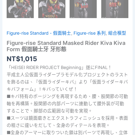
Figure-rise Standard - 假面騎士
,
Figure-rise 系列
,
組合模型
Figure-rise Standard Masked Rider Kiva Kiva
Form 假面騎士牙 牙形態
NT$
1,015
「HEISEI RIDER PROJECT Beginning」遂にFINAL！
平成主人公仮面ライダープラモデル化プロジェクトのラスト
を飾るのは、『仮面ライダーキバ』より「仮面ライダーキバ
キバフォーム」 ! キバっていくぜ！
■キバ特有のポージングを再現するため、腰、股関節の可動
軸を再構築。股関節の内部パーツに連動して腰外装が可動
することで、脚部の広範囲な可動を実現。
■スーツは鏡面磨きとエクストラフィニッシュを採用。表面
の粗さに違いをだして、全身のディテールを表現。
■全身のアーマーに取りついた鎖は別パーツで再現し、立体