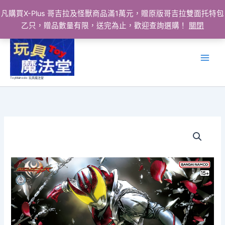
凡購買X-Plus 哥吉拉及怪獸商品滿1萬元，贈原版哥吉拉雙面托特包
乙只，贈品數量有限，送完為止，歡迎查詢選購！
關閉
跳
至
主
要
ToyMahodo 玩具魔法堂
內
容