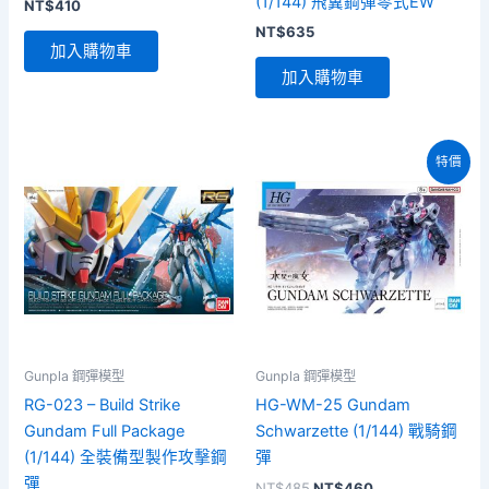
(1/144) 飛翼鋼彈零式EW
NT$
410
NT$
635
加入購物車
加入購物車
特價
Gunpla 鋼彈模型
Gunpla 鋼彈模型
RG-023 – Build Strike
HG-WM-25 Gundam
Gundam Full Package
Schwarzette (1/144) 戰騎鋼
(1/144) 全裝備型製作攻擊鋼
彈
彈
原
目
NT$
485
NT$
460