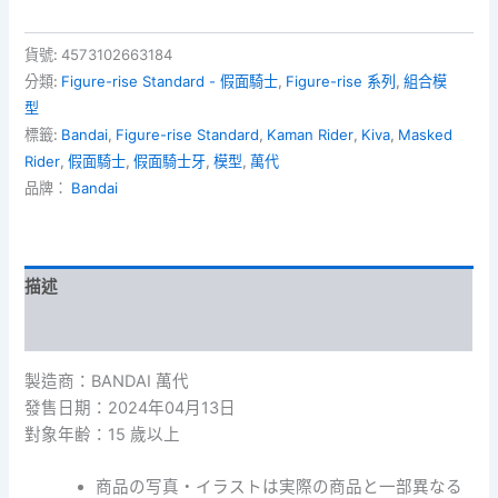
貨號:
4573102663184
分類:
Figure-rise Standard - 假面騎士
,
Figure-rise 系列
,
組合模
型
標籤:
Bandai
,
Figure-rise Standard
,
Kaman Rider
,
Kiva
,
Masked
Rider
,
假面騎士
,
假面騎士牙
,
模型
,
萬代
品牌：
Bandai
描述
額外資訊
製造商：BANDAI 萬代
發售日期：2024年04月13日
對象年齢：15 歲以上
商品の写真・イラストは実際の商品と一部異なる