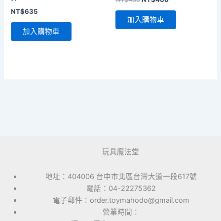
始
前
NT$
635
價
價
加入購物車
格：
格：
加入購物車
NT$485。
NT$460。
玩具魔法堂
地址：404006 台中市北區台灣大道一段617號
電話：04-22275362
電子郵件：order.toymahodo@gmail.com
營業時間：