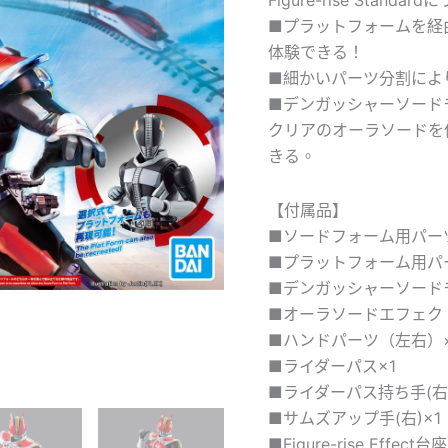
■プラットフォームを経
体験できる！
■細かいパーツ分割によ
■デンガッシャーソード
クリアのオーラソードを
きる。
【付属品】
■ソードフォーム用パー
■プラットフォーム用パ
■デンガッシャーソード
■オーラソードエフェクト
■ハンドパーツ（左右）
■ライダーパス×1
■ライダーパス持ち手(右)
■サムズアップ手(右)×1
■Figure-rise Effect台