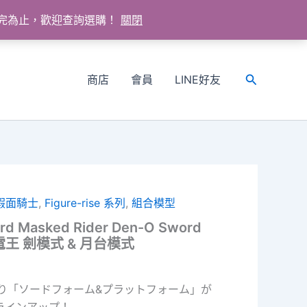
送完為止，歡迎查詢選購！
關閉
商店
會員
LINE好友
搜
尋
 - 假面騎士
,
Figure-rise 系列
,
組合模型
ard Masked Rider Den-O Sword
rm 電王 劍模式 & 月台模式
り「ソードフォーム&プラットフォーム」が
ardにラインアップ！