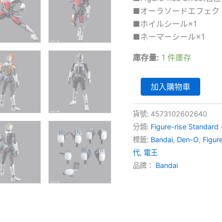
■オーラソードエフェク
■ホイルシール×1
■ネーマーシール×1
庫存量:
1 件庫存
Figure-
加入購物車
rise
Standard
Masked
貨號:
4573102602640
Rider
分類:
Figure-rise Standa
Den-
標籤:
Bandai
,
Den-O
,
Figur
O
Sword
代
,
電王
Form
品牌：
Bandai
&
Plat
Form
電
王
劍