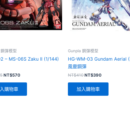
la 鋼彈模型
Gunpla 鋼彈模型
2 – MS-06S Zaku II (1/144)
HG-WM-03 Gundam Aerial (
風靈鋼彈
原
目
原
目
5
NT$
570
NT$
410
NT$
390
始
前
始
前
價
價
價
價
入購物車
加入購物車
格：
格：
格：
格：
NT$635。
NT$570。
NT$410。
NT$390。