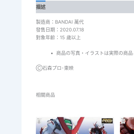
描述
製造商：BANDAI 萬代
發售日期：2020.07.18
對象年齢：15 歲以上
商品の写真・イラストは実際の商品
Ⓒ石森プロ･東映
相關商品