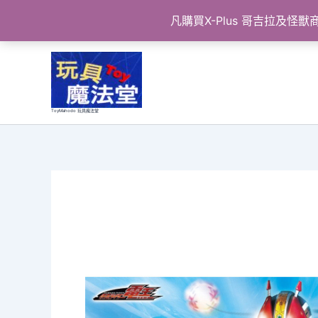
凡購買X-Plus 哥吉拉及
跳
至
主
要
ToyMahodo 玩具魔法堂
內
容