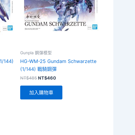
Gunpla 鋼彈模型
1/144)
HG-WM-25 Gundam Schwarzette
(1/144) 戰騎鋼彈
原
目
NT$
485
NT$
460
始
前
價
價
加入購物車
格：
格：
NT$485。
NT$460。