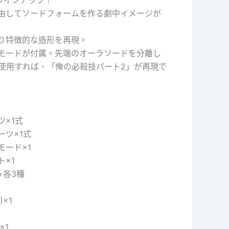
由してソードフォームを作る劇中イメージが
り特徴的な造形を再現。
モードが付属。先端のオーラソードを分離し
使用すれば、「俺の必殺技パート2」が再現で
ツ×1式
ーツ×1式
モード×1
×1
×各3種
×1
座×1