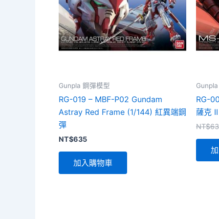
Gunpla 鋼彈模型
Gunp
RG-019 – MBF-P02 Gundam
RG-00
Astray Red Frame (1/144) 紅異端鋼
薩克 II
彈
NT$
63
NT$
635
加
加入購物車