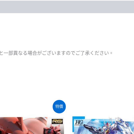
模
式
&
月
台
模
式
數
と一部異なる場合がございますのでご了承ください。
量
特價