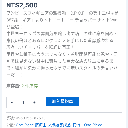
NT$
2,500
ワンピースフィギュアの新機軸「D.P.C.F」の第十二弾は第
387話「ギア」より、トニートニー.チョッパー ナイトVer.
が登場！
中世ヨーロッパの雰囲気を醸し出す騎士の鎧に身を固め、
身長の倍ほどあるロングランスを手にした重厚感溢れる
凛々しいチョッパーを精巧に再現！！
甲冑や鎖帷子は言うまでもなく、着脱開閉可能な兜や、原
画では見えない背中に背負った巨大な盾の紋章に至るま
で、細かい造形に拘った今までに無いスタイルのチョッパ
ーだ！！
庫存量:
2 件庫存
D.P.C.F.
加入購物車
-
+
One
Piece
-
貨號:
4560355782533
Tony
分類:
One Piece 航海王
,
人偶及完成品
,
其他 - One Piece
Tony