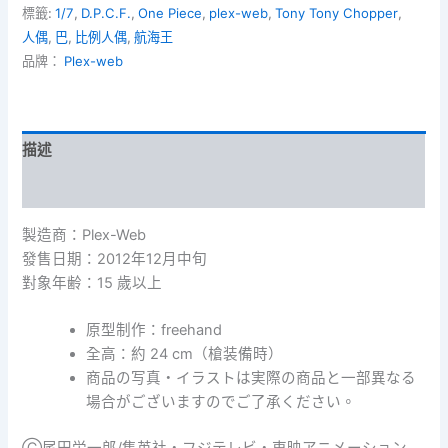
標籤:
1/7
,
D.P.C.F.
,
One Piece
,
plex-web
,
Tony Tony Chopper
,
Chopper[騎
人偶
,
巴
,
比例人偶
,
航海王
士
ver.
品牌：
Plex-web
]
(1/7)
多
尼
描述
多
尼
額外資訊
·
喬
製造商：Plex-Web
巴
發售日期：2012年12月中旬
數
量
對象年齢：15 歲以上
原型制作：freehand
全高：約 24 cm（槍装備時）
商品の写真・イラストは実際の商品と一部異なる
場合がございますのでご了承ください。
Ⓒ尾田栄一郎/集英社・フジテレビ・東映アニメーション