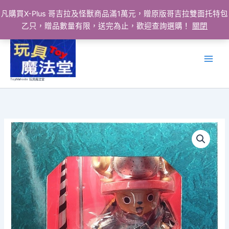
凡購買X-Plus 哥吉拉及怪獸商品滿1萬元，贈原版哥吉拉雙面托特包
乙只，贈品數量有限，送完為止，歡迎查詢選購！
關閉
跳
至
主
要
ToyMahodo 玩具魔法堂
內
容