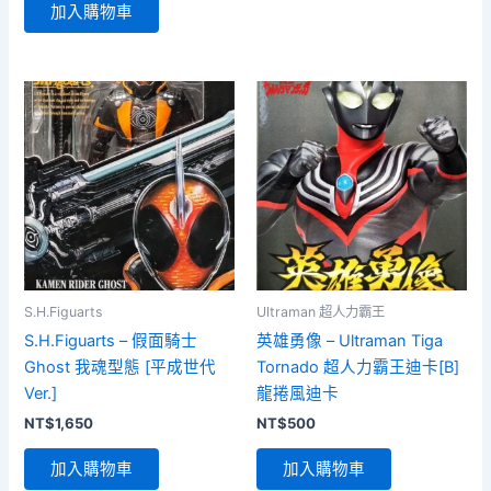
加入購物車
S.H.Figuarts
Ultraman 超人力霸王
S.H.Figuarts – 假面騎士
英雄勇像 – Ultraman Tiga
Ghost 我魂型態 [平成世代
Tornado 超人力霸王迪卡[B]
Ver.]
龍捲風迪卡
NT$
1,650
NT$
500
加入購物車
加入購物車