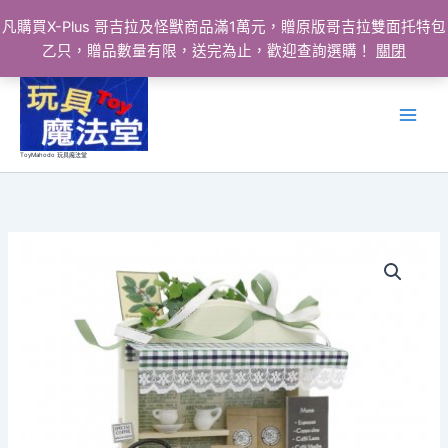
凡購買X-Plus 哥吉拉及怪獸商品滿1萬元，贈原版哥吉拉雙面托特包
乙只，贈品數量有限，送完為止，歡迎查詢選購！
關閉
跳
至
主
要
ToyMahodo 玩具魔法堂
內
容