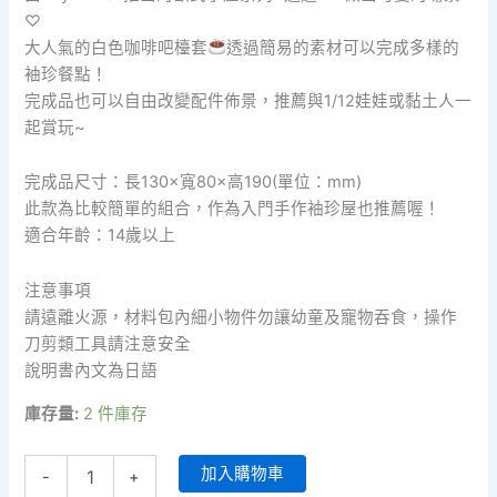
♡
大人氣的白色咖啡吧檯套
透過簡易的素材可以完成多樣的
袖珍餐點！
完成品也可以自由改變配件佈景，推薦與1/12娃娃或黏土人一
起賞玩~
完成品尺寸：長130×寬80×高190(單位：mm)
此款為比較簡單的組合，作為入門手作袖珍屋也推薦喔！
適合年齡：14歲以上
注意事項
請遠離火源，材料包內細小物件勿讓幼童及寵物吞食，操作
刀剪類工具請注意安全
說明書內文為日語
庫存量:
2 件庫存
BillyHouse#8492
加入購物車
-
+
咖