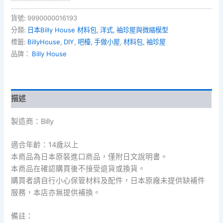
啡
吧
貨號:
9990000016193
檯
分類:
日本Billy House 材料包
,
洋式
,
袖珍屋與微縮模型
數
標籤:
BillyHouse
,
DIY
,
吧檯
,
手做小屋
,
材料包
,
袖珍屋
量
品牌：
Billy House
描述
製造商：
Billy
適合年齡：
14
歲以上
本商品為日本原裝進口商品，僅附日文說明書。
本商品在確認購買後不接受退貨或換貨。
購買者請自行小心保管材料及配件，日本原廠未提供缺補件
服務，本店亦無提供補換。
備註：