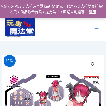
凡購買X-Plus 哥吉拉及怪獸商品滿1萬元，贈原版哥吉拉雙面托特包
乙只，贈品數量有限，送完為止，歡迎查詢選購！
關閉
跳
至
主
要
ToyMahodo 玩具魔法堂
內
容
特價