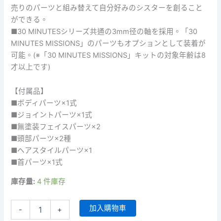
売りのパーツと組み替えて自分好みのシスターを創ること
ができる。
■30 MINUTESシリーズ共通の3mm径の軸を採用。「30
MINUTES MISSIONS」のパーツもオプションとして装着が
可能。(※「30 MINUTES MISSIONS」キットの対象年齢は8
才以上です)
【付属品】
■ボディパーツ×1式
■ジョイントパーツ×1式
■無塗装フェイスパーツ×2
■頭部パーツ×2種
■ヘアスタイルパーツ×1
■首パーツ×1式
庫存量:
4 件庫存
30MS
加入購物車
-
+
OP-