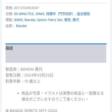
12
Option
貨號:
4573102663047
Parts
分類:
30 MINUTES
,
30MS
,
特價中（門市同步）
,
組合模型
Set
標籤:
30MS
,
Bandai
,
Option Parts Set
,
模型
,
萬代
12
品牌：
Bandai
[Reaper
Costume]
[Color
A]
配
描述
件
套
額外資訊
組
12
製造商：BANDAI 萬代
[死
發售日期：2024年03月23日
神
對象年齢：15 歲以上
裝]
[顏
色
商品の写真・イラストは実際の商品と一部異なる
A]
場合がございますのでご了承ください。
數
量
© BANDAI SPIRITS 1971-2024