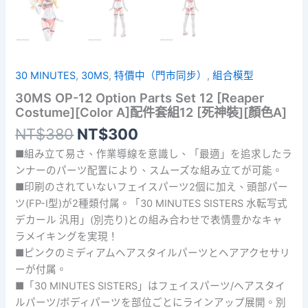
30 MINUTES
,
30MS
,
特價中（門市同步）
,
組合模型
30MS OP-12 Option Parts Set 12 [Reaper
Costume][Color A]配件套組12 [死神裝][顏色A]
原
目
NT$
380
NT$
300
始
前
■組み立て易さ、作業導線を意識し、「最適」を追求したラ
價
價
ンナーのパーツ配置により、スムーズな組み立てが可能。
格：
格：
■印刷のされていないフェイスパーツ2個に加え、頭部パー
NT$380。
NT$300。
ツ(FP-I型)が2種類付属。「30 MINUTES SISTERS 水転写式
デカール 汎用」(別売り)との組み合わせで表情豊かなキャ
ラメイキングを実現！
■ピンクのミディアムヘアスタイルパーツとヘアアクセサリ
ーが付属。
■「30 MINUTES SISTERS」はフェイスパーツ/ヘアスタイ
ルパーツ/ボディパーツを部位ごとにラインアップ展開。別