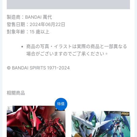
額外資訊
套
組
藍
製造商：BANDAI 萬代
空
發售日期：2024年06月22日
之
對象年齢：15 歲以上
下
[顏
商品の写真・イラストは実際の商品と一部異なる
色
B]
場合がございますのでご了承ください。
數
量
© BANDAI SPIRITS 1971-2024
相關商品
特價