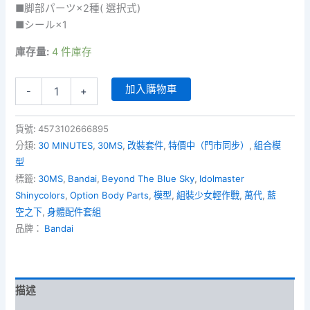
■脚部パーツ×2種( 選択式)
■シール×1
庫存量:
4 件庫存
30MS
加入購物車
-
+
Idolm@ster
Shinycolors
Option
貨號:
4573102666895
Body
分類:
30 MINUTES
,
30MS
,
改裝套件
,
特價中（門市同步）
,
組合模
Parts
型
Beyond
標籤:
30MS
,
Bandai
,
Beyond The Blue Sky
,
Idolmaster
The
Blue
Shinycolors
,
Option Body Parts
,
模型
,
組裝少女輕作戰
,
萬代
,
藍
Sky
空之下
,
身體配件套組
1
品牌：
Bandai
[Color
B]
身
體
描述
配
件