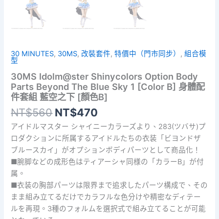
30 MINUTES
,
30MS
,
改裝套件
,
特價中（門市同步）
,
組合模
型
30MS Idolm@ster Shinycolors Option Body
Parts Beyond The Blue Sky 1 [Color B] 身體配
件套組 藍空之下 [顏色B]
原
目
NT$
560
NT$
470
始
前
アイドルマスター シャイニーカラーズより、283(ツバサ)プ
價
價
ロダクションに所属するアイドルたちの衣装「ビヨンドザ
格：
格：
ブルースカイ」がオプションボディパーツとして商品化！
NT$560。
NT$470。
■腕脚などの成形色はティアーシャ同様の「カラーB」が付
属。
■衣装の胸部パーツは限界まで追求したパーツ構成で、その
まま組み立てるだけでカラフルな色分けや精密なディテー
ルを再現。3種のフォルムを選択式で組み立てることが可能