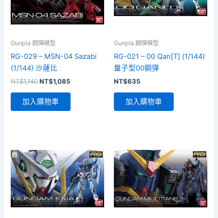
Gunpla 鋼彈模型
Gunpla 鋼彈模型
RG-029 – MSN-04 Sazabi
RG-021 – 00 Qan[T] (1/144)
(1/144) 沙薩比
量子型00鋼彈
原
目
NT$
1,140
NT$
1,085
NT$
635
始
前
價
價
加入購物車
加入購物車
格：
格：
NT$1,140。
NT$1,085。