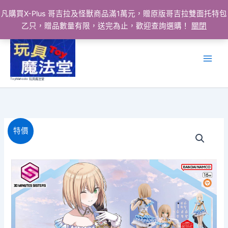
凡購買X-Plus 哥吉拉及怪獸商品滿1萬元，贈原版哥吉拉雙面托特包
乙只，贈品數量有限，送完為止，歡迎查詢選購！
關閉
跳
至
主
要
ToyMahodo 玩具魔法堂
內
容
特價