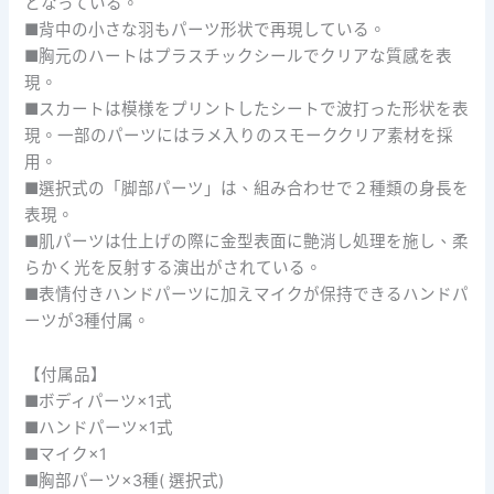
となっている。
■背中の小さな羽もパーツ形状で再現している。
■胸元のハートはプラスチックシールでクリアな質感を表
現。
■スカートは模様をプリントしたシートで波打った形状を表
現。一部のパーツにはラメ入りのスモーククリア素材を採
用。
■選択式の「脚部パーツ」は、組み合わせで２種類の身長を
表現。
■肌パーツは仕上げの際に金型表面に艶消し処理を施し、柔
らかく光を反射する演出がされている。
■表情付きハンドパーツに加えマイクが保持できるハンドパ
ーツが3種付属。
【付属品】
■ボディパーツ×1式
■ハンドパーツ×1式
■マイク×1
■胸部パーツ×3種( 選択式)