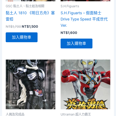
GSC 黏土人、黏土娃及相關
S.H.Figuarts
黏土人 1810 《明日方舟》塞
S.H.Figuarts – 假面騎士
雷婭
Drive Type Speed 平成世代
Ver.
原
目
NT$
1,700
NT$
1,500
始
前
NT$
1,600
價
價
加入購物車
格：
格：
加入購物車
NT$1,700。
NT$1,500。
人偶及完成品
Ultraman 超人力霸王