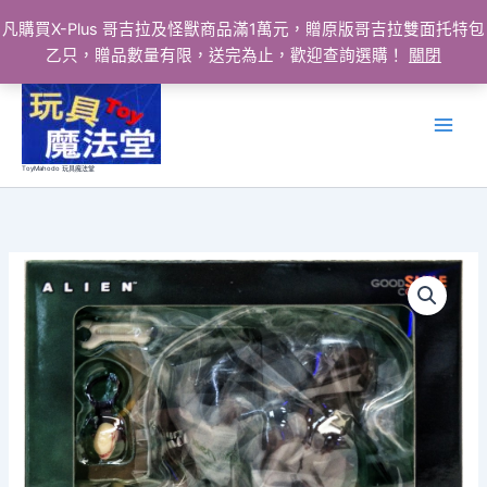
凡購買X-Plus 哥吉拉及怪獸商品滿1萬元，贈原版哥吉拉雙面托特包
乙只，贈品數量有限，送完為止，歡迎查詢選購！
關閉
跳
至
主
要
ToyMahodo 玩具魔法堂
內
容