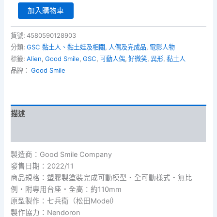
黏
加入購物車
土
人
1862
貨號:
4580590128903
《異
分類:
GSC 黏土人、黏土娃及相關
,
人偶及完成品
,
電影人物
形》
標籤:
Alien
,
Good Smile
,
GSC
,
可動人偶
,
好微笑
,
異形
,
黏土人
異
品牌：
Good Smile
形
數
量
描述
額外資訊
製造商：Good Smile Company
發售日期：2022/11
商品規格：塑膠製塗裝完成可動模型・全可動樣式・無比
例・附專用台座・全高：約110mm
原型製作：七兵衛（松田Model）
製作協力：Nendoron