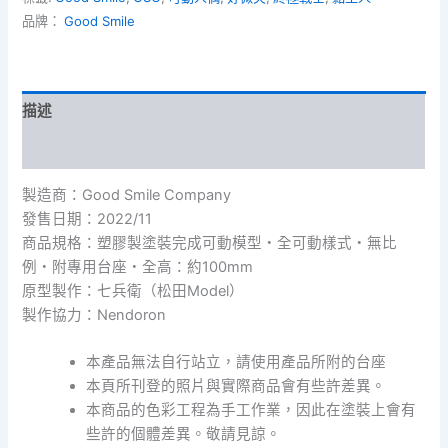
品牌：
Good Smile
描述
額外資訊
製造商：Good Smile Company
發售日期：2022/11
商品規格：塑膠製塗裝完成可動模型・全可動樣式・無比
例・附專用台座・全高：約100mm
原型製作：七兵衛（松田Model）
製作協力：Nendoron
本產品無法自行站立，請使用產品所附的台座
本頁所刊登的照片與實際商品會有些許差異。
本商品的色彩工程為手工作業，因此在塗裝上會有
些許的個體差異。敬請見諒。