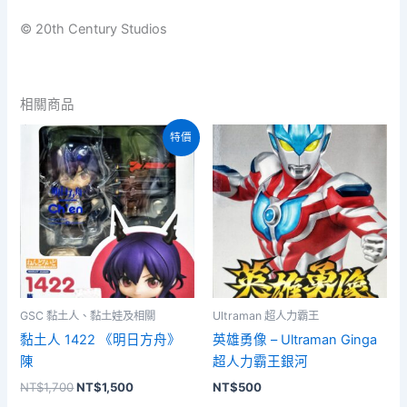
© 20th Century Studios
相關商品
特價
GSC 黏土人、黏土娃及相關
Ultraman 超人力霸王
黏土人 1422 《明日方舟》
英雄勇像 – Ultraman Ginga
陳
超人力霸王銀河
原
目
NT$
1,700
NT$
1,500
NT$
500
始
前