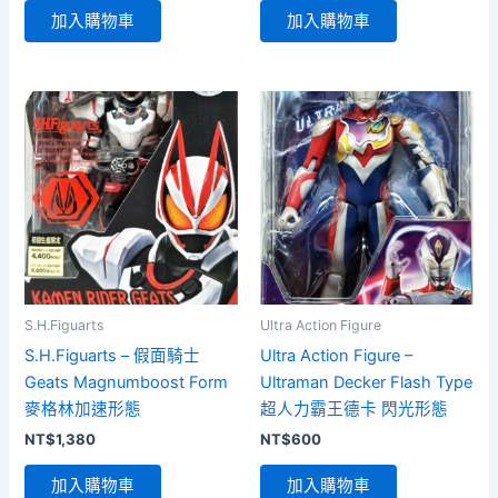
價
價
加入購物車
加入購物車
格：
格：
NT$1,700。
NT$1,500。
S.H.Figuarts
Ultra Action Figure
S.H.Figuarts – 假面騎士
Ultra Action Figure –
Geats Magnumboost Form
Ultraman Decker Flash Type
麥格林加速形態
超人力霸王德卡 閃光形態
NT$
1,380
NT$
600
加入購物車
加入購物車