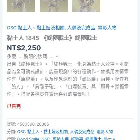
GSC 黏土人、黏土娃及相關
,
人偶及完成品
,
電影人物
黏土人 1845 《終極戰士》終極戰士
NT$
2,250
多麼……醜陋的臉啊……。
出自《終極戰士》，「終極戰士」化身為黏土人登場。本商
品為全可動式設計，能重現劇中的各種動作。替換用表情零
件有「原貌臉」，以及印象深刻的「頭盔臉」兩種。配件有
「腕刃」、「肩離子砲」、「自爆裝置」與「頭骨＋脊髓零
件」。搭配各種零件賞玩喜好的場景吧！
已售完
貨號:
4580590128385
分類:
GSC 黏土人、黏土娃及相關
,
人偶及完成品
,
電影人物
標籤:
Good Smile
,
GSC
,
可動人偶
,
好微笑
,
終極戰士
,
黏土人