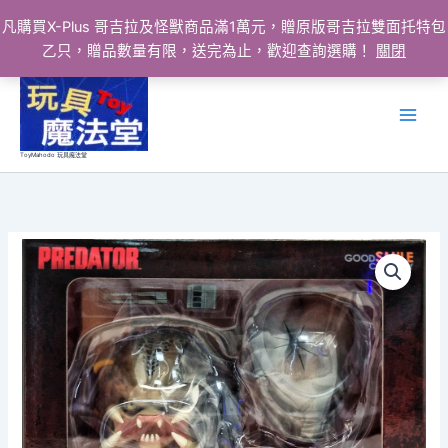
凡購買X-Plus 哥吉拉及怪獸商品滿1萬元，贈原版哥吉拉雙面托特包
乙只，贈品數量有限，送完為止，歡迎查詢選購！
關閉
跳
至
主
要
ToyMahodo 玩具魔法堂
內
容