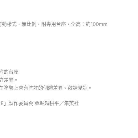
全可動樣式・無比例・附專用台座・全高：約100mm
附的台座
許差異。
在塗裝上會有些許的個體差異。敬請見諒。
OVIE」製作委員会 ©堀越耕平／集英社