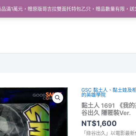
怪獸商品滿1萬元，贈原版哥吉拉雙面托特包乙只，贈品數量有限，
GSC 黏土人、黏土娃及
的英雄學院
黏土人 1691 《
谷出久 隱匿裝Ver.
NT$
1,600
「綠谷出久」以電影最新