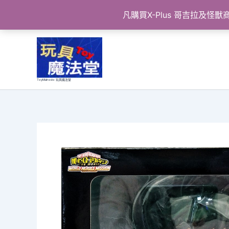
凡購買X-Plus 哥吉拉及
跳
至
主
要
ToyMahodo 玩具魔法堂
內
容