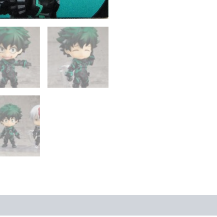
劇
場
版：
世
界
英
雄
任
務》
綠
谷
出
久
隱
匿
裝
Ver.
數
量