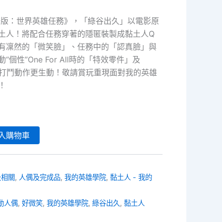
場版：世界英雄任務》，「綠谷出久」以電影原
土人！將配合任務穿著的隱匿裝製成黏土人Q
有凜然的「微笑臉」、任務中的「認真臉」與
個性”One For All時的「特效零件」及
」讓打鬥動作更生動！敬請賞玩重現面對我的英雄
！
入購物車
及相關
,
人偶及完成品
,
我的英雄學院
,
黏土人 - 我的
動人偶
,
好微笑
,
我的英雄學院
,
綠谷出久
,
黏土人