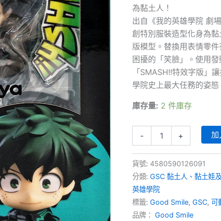
為黏土人！
出自《我的英雄學院 劇
創特別服裝造型化身為黏
版模型。替換用表情零件
困擾的「笑臉」。使用發動“
「SMASH!!特效字版
學院史上最大任務的姿態
庫存量:
2 件庫存
黏
加
-
+
土
人
1691
貨號:
4580590126091
《我
分類:
GSC 黏土人、黏土娃
的
英
英雄學院
雄
標籤:
Good Smile
,
GSC
,
可
學
品牌：
Good Smile
院