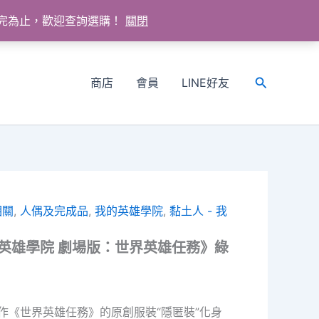
送完為止，歡迎查詢選購！
關閉
商店
會員
LINE好友
搜
尋
相關
,
人偶及完成品
,
我的英雄學院
,
黏土人 - 我
我的英雄學院 劇場版：世界英雄任務》綠
作《世界英雄任務》的原創服裝“隱匿裝”化身