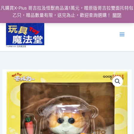
凡購買X-Plus 哥吉拉及怪獸商品滿1萬元，贈原版哥吉拉雙面托特包
乙只，贈品數量有限，送完為止，歡迎查詢選購！
關閉
跳
至
主
要
ToyMahodo 玩具魔法堂
內
容