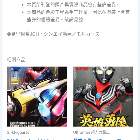
本頁所刊登的照片與實際商品會有些許差異。
本商品的色彩工程為手工作業，因此在塗裝上會有
些許的個體差異。敬請見諒。
©見里朝希JGH・シンエイ動画／モルカーズ
相關商品
S.H.Figuarts
Ultraman 超人力霸王