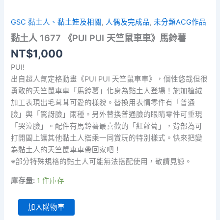
GSC 黏土人、黏土娃及相關
,
人偶及完成品
,
未分類ACG作品
黏土人 1677 《PUI PUI 天竺鼠車車》馬鈴薯
NT$
1,000
PUI!
出自超人氣定格動畫《PUI PUI 天竺鼠車車》，個性悠哉但很
勇敢的天竺鼠車車「馬鈴薯」化身為黏土人登場！施加植絨
加工表現出毛茸茸可愛的樣貌。替換用表情零件有「普通
臉」與「驚訝臉」兩種。另外替換普通臉的眼睛零件可重現
「哭泣臉」。配件有馬鈴薯最喜歡的「紅蘿蔔」，背部為可
打開闔上讓其他黏土人搭乘一同賞玩的特別樣式。快來把變
為黏土人的天竺鼠車車帶回家吧！
※部分特殊規格的黏土人可能無法搭配使用，敬請見諒。
庫存量:
1 件庫存
黏
加入購物車
土