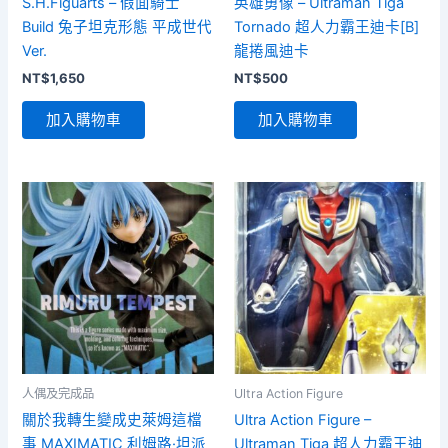
S.H.Figuarts – 假面騎士
英雄勇像 – Ultraman Tiga
Build 兔子坦克形態 平成世代
Tornado 超人力霸王迪卡[B]
Ver.
龍捲風迪卡
NT$
1,650
NT$
500
加入購物車
加入購物車
人偶及完成品
Ultra Action Figure
關於我轉生變成史萊姆這檔
Ultra Action Figure –
事 MAXIMATIC 利姆路·坦派
Ultraman Tiga 超人力霸王迪