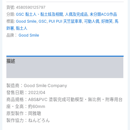
人
1677
貨號:
4580590125797
《PUI
分類:
GSC 黏土人、黏土娃及相關
,
人偶及完成品
,
未分類ACG作品
PUI
標籤:
Good Smile
,
GSC
,
PUI PUI 天竺鼠車車
,
可動人偶
,
好微笑
,
馬
天
鈴薯
,
黏土人
竺
品牌：
Good Smile
鼠
車
車》
馬
鈴
描述
薯
數
額外資訊
量
製造商：Good Smile Company
發售日期：2022/04
商品規格：ABS&PVC 塗裝完成可動模型・無比例・附專用台
座・全高：約60mm
原型製作：岡雅聰
製作協力：ねんどろん