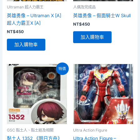
Ultraman 超人力霸王
人偶及完成品
英雄勇像 – Ultraman X [A]
英雄勇像 – 假面騎士W Skull
超人力霸王X [A]
NT$
450
NT$
450
加入購物車
加入購物車
特價
GSC 黏土人、黏土娃及相關
Ultra Action Figure
黏土人 1352 《明日方舟》
Ultra Action Figure –