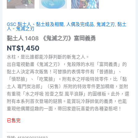
GSC 黏土人、黏土娃及相關
,
人偶及完成品
,
鬼滅之刃
,
黏土
人 - 鬼滅之刃
黏土人 1408 《鬼滅之刃》富岡義勇
NT$
1,450
水柱，是比誰都能冷靜判斷的斬鬼之人。
出自電視動畫《鬼滅之刃》，鬼殺隊的水柱「富岡義勇」的
黏土人決定再次販售！可替換的表情零件有「普通臉」、
「憤怒臉」、「吃驚臉」。附有水之呼吸特效零件，比「黏
土人 竈門炭治郎」（另售）所附的特效零件更加精緻，並附
有重現「水之呼吸 拾壹之型 風平浪靜」的圖樣板。此外，還
附有本系列首次登場的鎹鴉。能賞玩冷靜帥氣的義勇，也能
重現他偶爾逗趣的一面，帶回家遊玩喜愛的各種姿態吧！
已售完