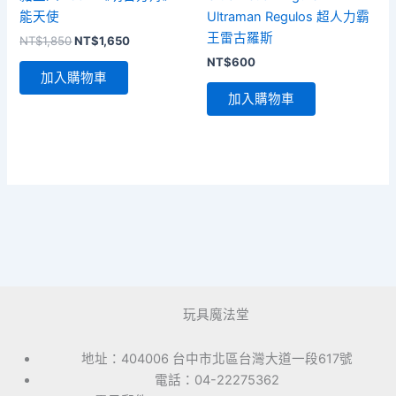
能天使
Ultraman Regulos 超人力霸
王雷古羅斯
原
目
NT$
1,850
NT$
1,650
始
前
NT$
600
價
價
加入購物車
格：
格：
加入購物車
NT$1,850。
NT$1,650。
玩具魔法堂
地址：404006 台中市北區台灣大道一段617號
電話：04-22275362