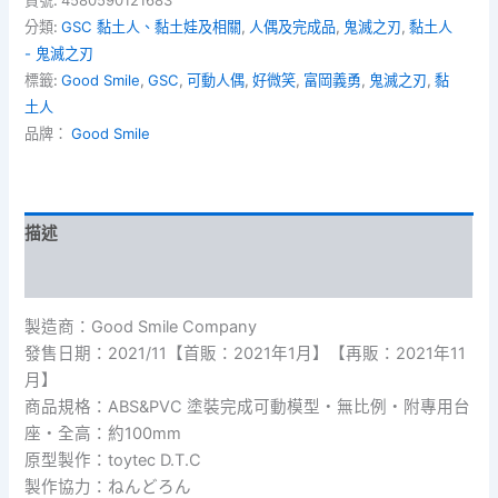
貨號:
4580590121683
分類:
GSC 黏土人、黏土娃及相關
,
人偶及完成品
,
鬼滅之刃
,
黏土人
- 鬼滅之刃
標籤:
Good Smile
,
GSC
,
可動人偶
,
好微笑
,
富岡義勇
,
鬼滅之刃
,
黏
土人
品牌：
Good Smile
描述
額外資訊
製造商：Good Smile Company
發售日期：2021/11【首販：2021年1月】【再販：2021年11
月】
商品規格：ABS&PVC 塗裝完成可動模型・無比例・附專用台
座・全高：約100mm
原型製作：toytec D.T.C
製作協力：ねんどろん