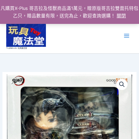
凡購買X-Plus 哥吉拉及怪獸商品滿1萬元，贈原版哥吉拉雙面托特包
乙只，贈品數量有限，送完為止，歡迎查詢選購！
關閉
跳
至
主
要
ToyMahodo 玩具魔法堂
內
容