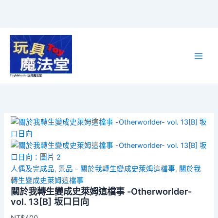
跳
至
主
要
ToyMahodo 玩具魔法堂
內
容
人偶及完成品
,
景品 - 關於我轉生變成史萊姆這檔事
,
關於我
轉生變成史萊姆這檔事
關於我轉生變成史萊姆這檔事 -Otherworlder-
vol. 13[B] 坂口日向