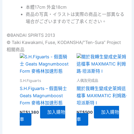
事
本體17cm 外盒18cm
-
商品の写真・イラストは実際の商品と一部異なる
Otherworlder-
vol.
場合がございますのでご了承ください。
13[B]
坂
©BANDAI SPIRITS 2013
口
© Taiki Kawakami, Fuse, KODANSHA/“Ten-Sura” Project
日
相關商品
向
數
量
S.H.Figuarts
人偶及完成品
S.H.Figuarts – 假面騎士
關於我轉生變成史萊姆這
Geats Magnumboost
檔事 MAXIMATIC 利姆路·
Form 麥格林加速形態
坦派斯特 I
加入購物
加入購物
NT$
1,380
NT$
500
車
車