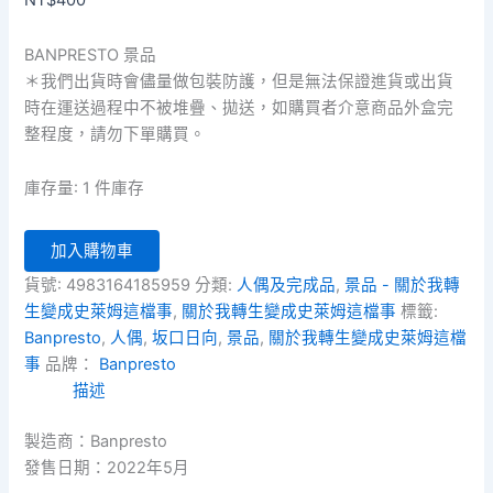
NT$
400
BANPRESTO 景品
＊我們出貨時會儘量做包裝防護，但是無法保證進貨或出貨
時在運送過程中不被堆疊、拋送，如購買者介意商品外盒完
整程度，請勿下單購買。
庫存量:
1 件庫存
關
加入購物車
於
我
貨號:
4983164185959
分類:
人偶及完成品
,
景品 - 關於我轉
轉
生變成史萊姆這檔事
,
關於我轉生變成史萊姆這檔事
標籤:
生
Banpresto
,
人偶
,
坂口日向
,
景品
,
關於我轉生變成史萊姆這檔
變
事
品牌：
Banpresto
成
描述
史
萊
姆
製造商：Banpresto
這
發售日期：2022年5月
檔