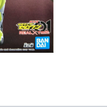
[B]
數
量