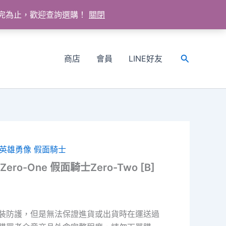
送完為止，歡迎查詢選購！
關閉
商店
會員
LINE好友
搜
尋
英雄勇像 假面騎士
ro-One 假面騎士Zero-Two [B]
裝防護，但是無法保證進貨或出貨時在運送過