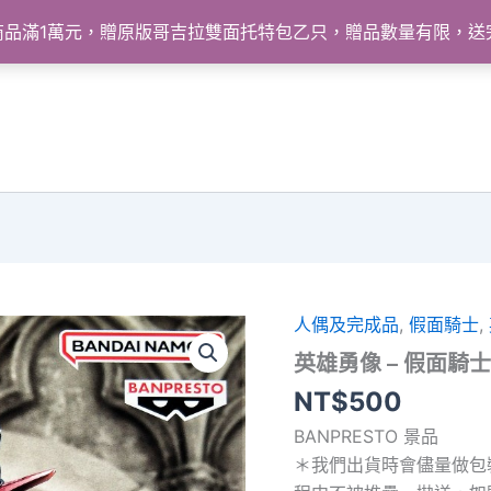
怪獸商品滿1萬元，贈原版哥吉拉雙面托特包乙只，贈品數量有限，
人偶及完成品
,
假面騎士
,
英雄勇像 – 假面騎士Ze
NT$
500
BANPRESTO 景品
＊我們出貨時會儘量做包