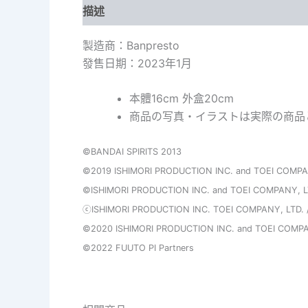
描述
製造商：Banpresto
發售日期：2023年1月
本體16cm 外盒20cm
商品の写真・イラストは実際の商品
©BANDAI SPIRITS 2013
©2019 ISHIMORI PRODUCTION INC. and TOEI COMPANY
©ISHIMORI PRODUCTION INC. and TOEI COMPANY, LTD
ⓒISHIMORI PRODUCTION INC. TOEI COMPANY, LTD. /2
©2020 ISHIMORI PRODUCTION INC. and TOEI COMPANY
©2022 FUUTO PI Partners