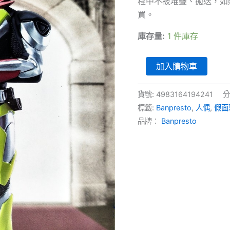
程中不被堆疊、拋送，如
買。
庫存量:
1 件庫存
英
加入購物車
雄
勇
像
貨號:
4983164194241
分
-
標籤:
Banpresto
,
人偶
,
假面
假
品牌：
Banpresto
面
騎
士
Zero-
One
假
面
騎
士
Zero-
Two