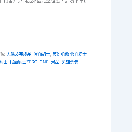
購買者介意商品外盒完整程度，請勿下單購
類:
人偶及完成品
,
假面騎士
,
英雄勇像 假面騎士
騎士
,
假面騎士ZERO-ONE
,
景品
,
英雄勇像