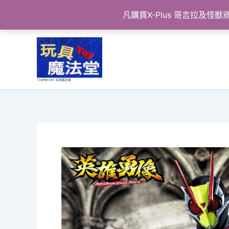
凡購買X-Plus 哥吉拉及
跳
至
主
要
ToyMahodo 玩具魔法堂
內
容