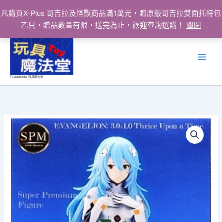
凡購買X-Plus 哥吉拉及怪獸商品滿1萬元，贈原版哥吉拉雙面托特包
乙只，贈品數量有限，送完為止，歡迎查詢選購！
關閉
跳
至
主
要
ToyMahodo 玩具魔法堂
內
容