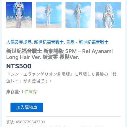
人偶及完成品
,
新世紀福音戰士
,
景品 - 新世紀福音戰士
新世紀福音戰士 新劇場版 SPM – Rei Ayanami
Long Hair Ver. 綾波零 長髮Ver.
NT$
500
『シン・エヴァンゲリオン劇場版』に登場した長髪の「綾
波レイ」が再登場です。
庫存量:
1 件庫存
新
加入購物車
世
紀
福
貨號:
4580779547709