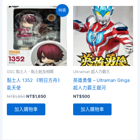
特價
GSC 黏土人、黏土娃及相關
Ultraman 超人力霸王
黏土人 1352 《明日方舟》
英雄勇像 – Ultraman Ginga
能天使
超人力霸王銀河
原
目
NT$
1,850
NT$
1,650
NT$
500
始
前
價
價
加入購物車
加入購物車
格：
格：
NT$1,850。
NT$1,650。