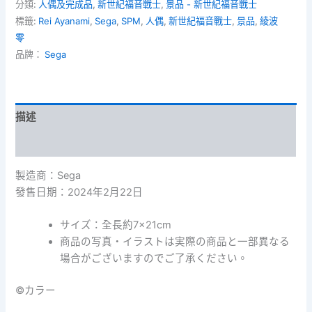
音
分類:
人偶及完成品
,
新世紀福音戰士
,
景品 - 新世紀福音戰士
戰
標籤:
Rei Ayanami
,
Sega
,
SPM
,
人偶
,
新世紀福音戰士
,
景品
,
綾波
士
零
新
品牌：
Sega
劇
場
版
SPM
-
描述
Rei
Ayanami
額外資訊
Long
Hair
製造商：Sega
Ver.
發售日期：2024年2月22日
綾
波
零
サイズ：全長約7×21cm
長
商品の写真・イラストは実際の商品と一部異なる
髮
場合がございますのでご了承ください。
Ver.
數
©カラー
量